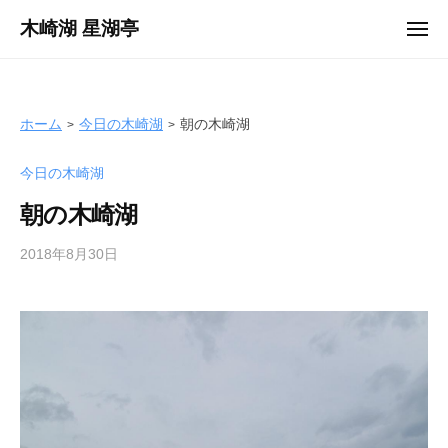
ュ
コ
ー
木崎湖 星湖亭
メ
ン
ニ
長
ュ
テ
ー
野
ン
県
ツ
ホーム
今日の木崎湖
朝の木崎湖
大
へ
町
今日の木崎湖
ス
市
キ
の
朝の木崎湖
ッ
レ
プ
2018年8月30日
b
ン
y
タ
s
ル
e
ボ
i
ー
k
ト
o
/
t
バ
e