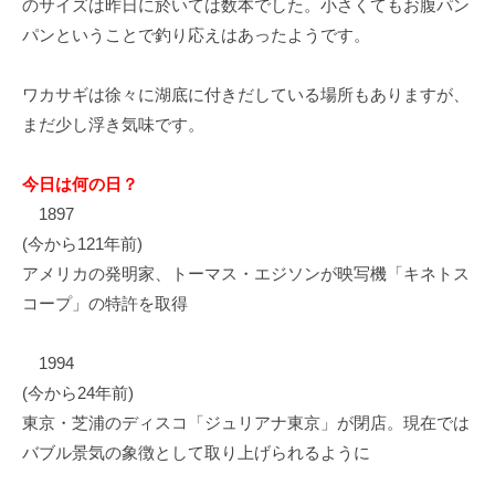
のサイズは昨日に於いては数本でした。小さくてもお腹パン
イ
パンということで釣り応えはあったようです。
ク
ボ
ワカサギは徐々に湖底に付きだしている場所もありますが、
ー
ド
まだ少し浮き気味です。
今日は何の日？
1897
(今から121年前)
アメリカの発明家、トーマス・エジソンが映写機「キネトス
コープ」の特許を取得
1994
(今から24年前)
東京・芝浦のディスコ「ジュリアナ東京」が閉店。現在では
バブル景気の象徴として取り上げられるように