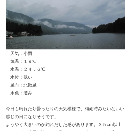
ス
i
ボ
_
ー
w
ト
e
/
b
ス
ワ
天気：小雨
ン
気温：１９℃
ボ
ー
水温：２４．６℃
ト
水位：低い
/
風向：北微風
貸
水色：澄み
し
竿
今日も晴れたり曇ったりの天気模様で、梅雨時みたいないい
/
感じの日になりそうです。
ウ
ようやく大きいのが釣れだした感があります。３５cm以上
エ