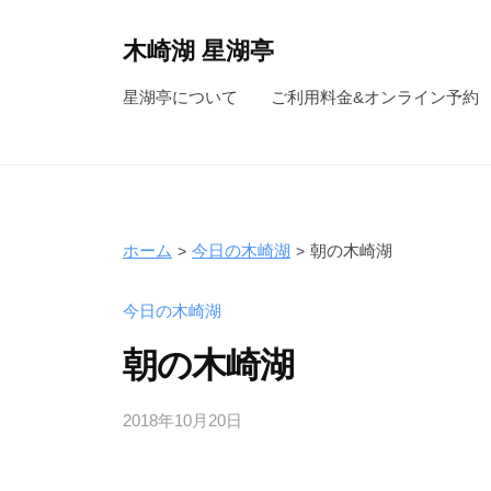
コ
ン
木崎湖 星湖亭
テ
長
星湖亭について
ご利用料金&オンライン予約
ン
野
ツ
県
へ
大
ス
町
キ
市
ホーム
今日の木崎湖
朝の木崎湖
ッ
の
レ
プ
今日の木崎湖
ン
朝の木崎湖
タ
ル
2018年10月20日
b
ボ
y
ー
s