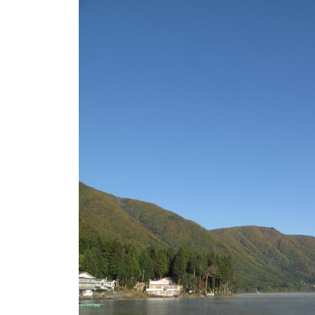
ト
e
/
i
バ
k
ス
o
ボ
t
e
ー
i
ト
_
/
w
ス
e
ワ
b
ン
ボ
ー
ト
/
貸