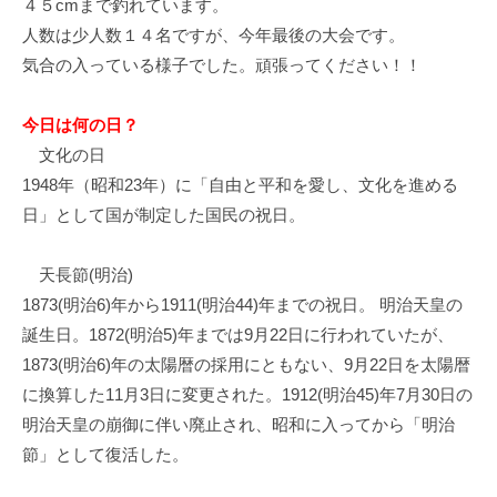
４５cmまで釣れています。
イ
人数は少人数１４名ですが、今年最後の大会です。
ク
気合の入っている様子でした。頑張ってください！！
ボ
ー
ド
今日は何の日？
文化の日
1948年（昭和23年）に「自由と平和を愛し、文化を進める
日」として国が制定した国民の祝日。
天長節(明治)
1873(明治6)年から1911(明治44)年までの祝日。 明治天皇の
誕生日。1872(明治5)年までは9月22日に行われていたが、
1873(明治6)年の太陽暦の採用にともない、9月22日を太陽暦
に換算した11月3日に変更された。1912(明治45)年7月30日の
明治天皇の崩御に伴い廃止され、昭和に入ってから「明治
節」として復活した。