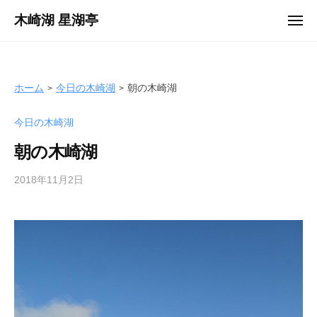
ュ
コ
ー
木崎湖 星湖亭
メ
ン
ニ
長
ュ
テ
ー
野
ン
県
ツ
ホーム
今日の木崎湖
朝の木崎湖
大
へ
町
今日の木崎湖
ス
市
キ
の
朝の木崎湖
ッ
レ
プ
2018年11月2日
b
ン
y
タ
s
ル
e
ボ
i
ー
k
ト
o
/
t
バ
e