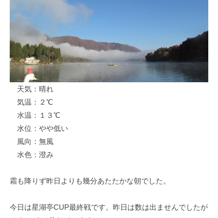
ス
i
ボ
_
ー
w
ト
e
/
b
ス
ワ
天気：晴れ
ン
気温：２℃
ボ
ー
水温：１３℃
ト
水位：やや低い
/
風向：無風
貸
水色：澄み
し
竿
霜も降りず昨日よりも幾分あたたかな朝でした。
/
ウ
今日は星湖亭CUP最終戦です。昨日は数は出ませんでしたが
エ