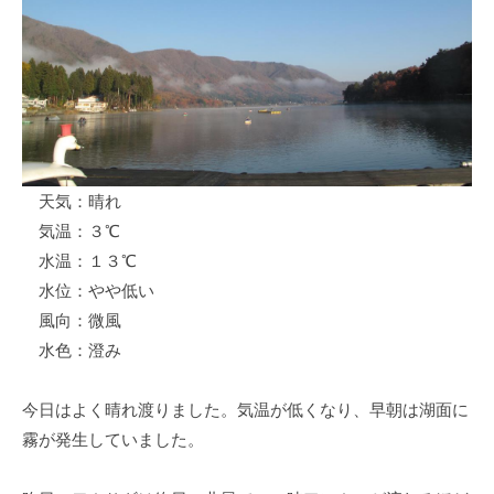
ス
i
ボ
_
ー
w
ト
e
/
b
ス
ワ
天気：晴れ
ン
気温：３℃
ボ
ー
水温：１３℃
ト
水位：やや低い
/
風向：微風
貸
水色：澄み
し
竿
今日はよく晴れ渡りました。気温が低くなり、早朝は湖面に
/
霧が発生していました。
ウ
エ