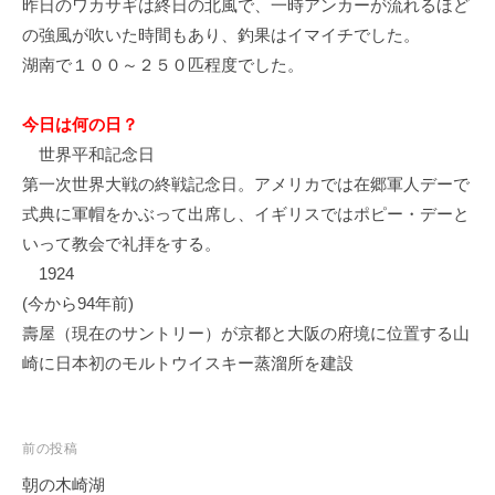
昨日のワカサギは終日の北風で、一時アンカーが流れるほど
イ
の強風が吹いた時間もあり、釣果はイマイチでした。
ク
湖南で１００～２５０匹程度でした。
ボ
ー
ド
今日は何の日？
世界平和記念日
第一次世界大戦の終戦記念日。アメリカでは在郷軍人デーで
式典に軍帽をかぶって出席し、イギリスではポピー・デーと
いって教会で礼拝をする。
1924
(今から94年前)
壽屋（現在のサントリー）が京都と大阪の府境に位置する山
崎に日本初のモルトウイスキー蒸溜所を建設
投
前の投稿
稿
朝の木崎湖