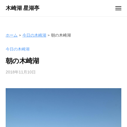
ュ
コ
ー
木崎湖 星湖亭
メ
ン
ニ
長
ュ
テ
ー
野
ン
県
ツ
ホーム
今日の木崎湖
朝の木崎湖
大
へ
町
今日の木崎湖
ス
市
キ
の
朝の木崎湖
ッ
レ
プ
2018年11月10日
b
ン
y
タ
s
ル
e
ボ
i
ー
k
ト
o
/
t
バ
e