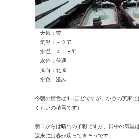
し
竿
/
天気：雪
ウ
気温：－２℃
エ
水温：４，８℃
イ
水位：普通
ク
風向：北風
ボ
ー
水色：澄み
ド
今朝の積雪は4㎝ほどですが、小谷の実家で
くらいの積雪です）
明日からは晴れの予報ですが、日中の気温は
週末には春が戻ってきそうです。