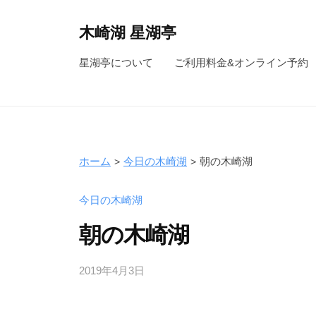
コ
ン
木崎湖 星湖亭
テ
長
星湖亭について
ご利用料金&オンライン予約
ン
野
ツ
県
へ
大
ス
町
キ
市
ホーム
今日の木崎湖
朝の木崎湖
ッ
の
レ
プ
今日の木崎湖
ン
朝の木崎湖
タ
ル
2019年4月3日
b
ボ
y
ー
s