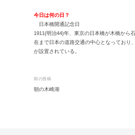
今日は何の日？
日本橋開通記念日
1911(明治44)年、東京の日本橋が木橋か
在まで日本の道路交通の中心となっており
が設置されている。
投
前の投稿
稿
朝の木崎湖
ナ
ビ
ゲ
ー