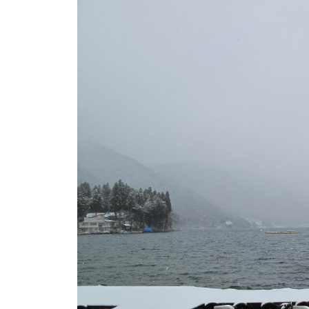
ト
e
/
i
バ
k
ス
o
ボ
t
e
ー
i
ト
_
/
w
ス
e
ワ
b
ン
ボ
ー
ト
/
貸