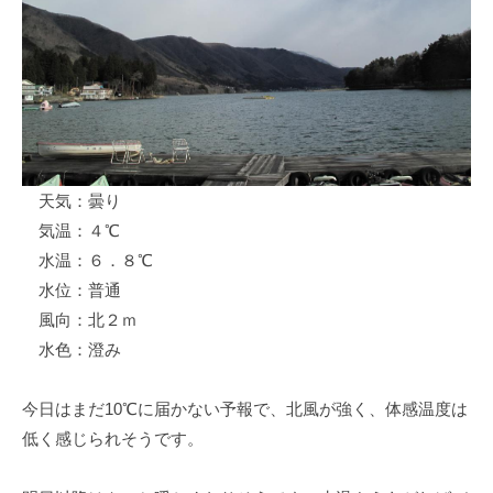
ス
i
ボ
_
ー
w
ト
e
/
b
ス
ワ
天気：曇り
ン
気温：４℃
ボ
ー
水温：６．８℃
ト
水位：普通
/
風向：北２ｍ
貸
水色：澄み
し
竿
今日はまだ10℃に届かない予報で、北風が強く、体感温度は
/
低く感じられそうです。
ウ
エ