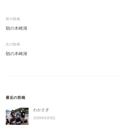
投
前の投稿
稿
朝の木崎湖
ナ
ビ
次の投稿
ゲ
朝の木崎湖
ー
シ
ョ
ン
最近の投稿
わかさぎ
2026年8月9日