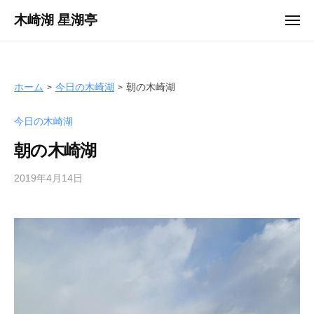
ュ
コ
ー
木崎湖 星湖亭
メ
ン
ニ
長
ュ
テ
ー
野
ン
県
ツ
ホーム
今日の木崎湖
朝の木崎湖
大
へ
町
今日の木崎湖
ス
市
キ
の
朝の木崎湖
ッ
レ
プ
2019年4月14日
b
ン
y
タ
s
ル
e
ボ
i
ー
k
ト
o
/
t
バ
e