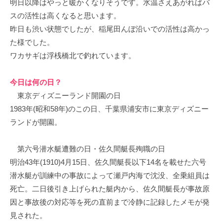
明日以降はやっと暖かくなりそうです。水温さえあがればバ
イ
スの活性は高くなると思います。
ク
昨日も渋い状態でしたが、稲尾田んぼ沿いでの活性は高かっ
ボ
た様でした。
ー
ド
ワカサギは浮桟橋北で釣れています。
今日は何の日？
東京ディズニーランド開園の日
1983年(昭和58年)のこの日、千葉県浦安市に東京ディズニー
ランドが開園。
第六号潜水艇遭難の日・佐久間艇長殉職の日
明治43年(1910)4月15日、佐久間艇長以下14名を載せた六号
潜水艇が訓練中の事故によって瀬戸内海で沈没、全乗組員は
死亡。二日後引き上げられた艇内から、佐久間艇長が事故原
因と事故後の対応等を死の直前まで冷静に記録したメモが発
見された。