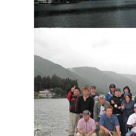
し
竿
/
ウ
エ
イ
ク
ボ
ー
ド