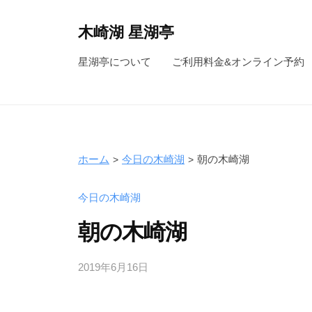
コ
ン
木崎湖 星湖亭
テ
長
星湖亭について
ご利用料金&オンライン予約
ン
野
ツ
県
へ
大
ス
町
キ
市
ホーム
今日の木崎湖
朝の木崎湖
ッ
の
レ
プ
今日の木崎湖
ン
朝の木崎湖
タ
ル
2019年6月16日
b
ボ
y
ー
s