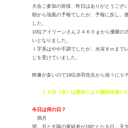
大会ご参加の皆様、昨日はありがとうござ
朝から強風の予報でしたが、予報に反し、
した。
10位アイリーンさん２４６０ｇから優勝の
いとなりました。
Ｉ字系はやや不調でしたが、水深８ｍまで
じを受けていました。
映像が多いので19位赤羽先生から徐々にＵ
１９日（水）は都合により臨時休業い
今日は何の日？
満月
望。月と太陽の黄経差が180°となる日。