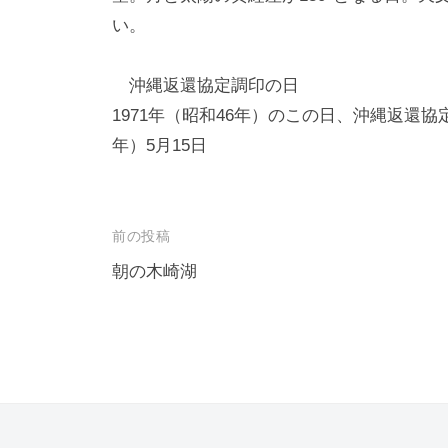
い。
沖縄返還協定調印の日
1971年（昭和46年）のこの日、沖縄返還協
年）5月15日
投
前の投稿
稿
朝の木崎湖
ナ
ビ
ゲ
ー
シ