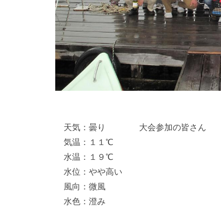
天気：曇り 大会参加の皆さん
気温：１１℃
水温：１９℃
水位：やや高い
風向：微風
水色：澄み