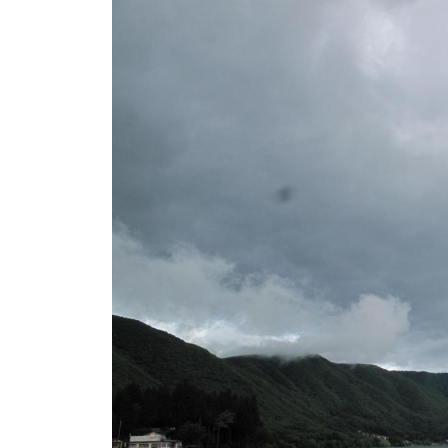
ト
e
/
i
バ
k
ス
o
ボ
t
e
ー
i
ト
_
/
w
ス
e
ワ
b
ン
ボ
ー
ト
/
貸