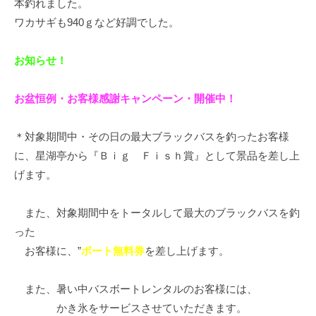
本釣れました。
イ
ワカサギも940ｇなど好調でした。
ク
ボ
お知らせ！
ー
ド
お盆恒例・お客様感謝キャンペーン・開催中！
＊対象期間中・その日の最大ブラックバスを釣ったお客様
に、星湖亭から『Ｂｉｇ Ｆｉｓｈ賞』として景品を差し上
げます。
また、対象期間中をトータルして最大のブラックバスを釣
った
お客様に、”
ボート無料券
を差し上げます。
また、暑い中バスボートレンタルのお客様には、
かき氷をサービスさせていただきます。