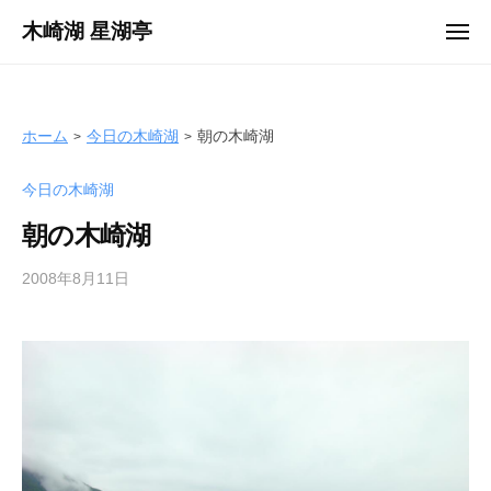
ュ
コ
ー
木崎湖 星湖亭
メ
ン
ニ
長
ュ
テ
ー
野
ン
県
ツ
ホーム
今日の木崎湖
朝の木崎湖
大
へ
町
今日の木崎湖
ス
市
キ
の
朝の木崎湖
ッ
レ
プ
2008年8月11日
b
ン
y
タ
s
ル
e
ボ
i
ー
k
ト
o
/
t
バ
e