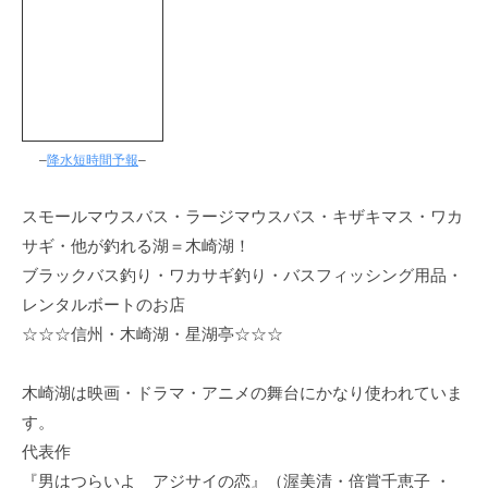
–
降水短時間予報
–
スモールマウスバス・ラージマウスバス・キザキマス・ワカ
サギ・他が釣れる湖＝木崎湖！
ブラックバス釣り・ワカサギ釣り・バスフィッシング用品・
レンタルボートのお店
☆☆☆信州・木崎湖・星湖亭☆☆☆
木崎湖は映画・ドラマ・アニメの舞台にかなり使われていま
す。
代表作
『男はつらいよ アジサイの恋』（渥美清・倍賞千恵子 ・