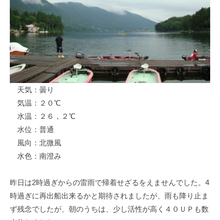
ス
i
ボ
_
ー
w
ト
e
/
b
ス
ワ
天気：曇り
ン
気温：２０℃
ボ
ー
水温：２６，２℃
ト
水位：普通
/
風向：北微風
貸
水色：南澄み
し
竿
昨日は2時過ぎからの雷雨で帰着せざるをえませんでした。4
/
時過ぎに再出船出来るかと期待されましたが、雨も降り止ま
ウ
ず残念でしたが、朝のうちは、少し活性が高く４０ＵＰも数
エ