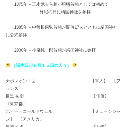
・1975年 – 三木武夫首相が現職首相としては初めて
終戦の日に靖国神社を参拝
・1985年 – 中曽根康弘首相が閣僚17人とともに靖国神社
に公式参拝
・2006年 – 小泉純一郎首相が靖国神社に参拝
［誕生日が８月１５日の人々］
ナポレオン１世 【軍人】 〔フ
ランス〕
目黒 祐樹 【俳優】
〔東京都〕
ボビー＝コールドウェル 【ミュージシャ
ン】 〔アメリカ〕
風祭 ゆき 【女優】