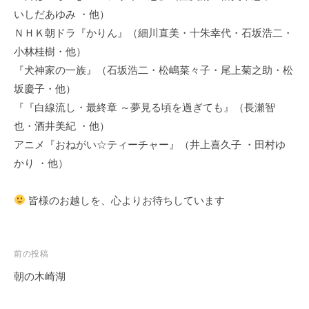
いしだあゆみ ・他）
ＮＨＫ朝ドラ『かりん』（細川直美・十朱幸代・石坂浩二・
小林桂樹・他）
『犬神家の一族』（石坂浩二・松嶋菜々子・尾上菊之助・松
坂慶子・他）
『『白線流し・最終章 ～夢見る頃を過ぎても』（長瀬智
也・酒井美紀 ・他）
アニメ『おねがい☆ティーチャー』（井上喜久子 ・田村ゆ
かり ・他）
皆様のお越しを、心よりお待ちしています
投
前の投稿
稿
朝の木崎湖
ナ