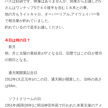
バスは好調です。映像はありませんが、関東からお越しのS
イ
さんはワンナップSで４０後半を含む１８本との事。
ク
他の方もライトキャロ、オーバーリアル,アイウェイバー等
ボ
で相当量が釣れていました。
ー
ド
釣れているので是非お越しください。
今日は何の日？
新月
朔。月と太陽の黄経差が0°となる日。旧暦ではこの日が暦月
の朔日となる。
通天閣開業記念日
1912年(大正元年)のこの日、通天閣が開業した。当時の高さ
は64m。
ソフトクリームの日
1951年(昭和26年)に明治神宮外苑で行われた米軍主催のアメ