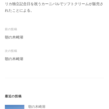
リカ独立記念日を祝うカーニバルでソフトクリームが販売さ
れたことによる。
投
前の投稿
稿
朝の木崎湖
ナ
ビ
次の投稿
ゲ
朝の木崎湖
ー
シ
ョ
ン
最近の投稿
朝の木崎湖