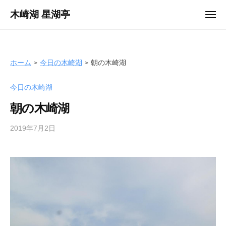
ュ
コ
ー
木崎湖 星湖亭
メ
ン
ニ
長
ュ
テ
ー
野
ン
県
ツ
ホーム
今日の木崎湖
朝の木崎湖
大
へ
町
今日の木崎湖
ス
市
キ
の
朝の木崎湖
ッ
レ
プ
2019年7月2日
b
ン
y
タ
s
ル
e
ボ
i
ー
k
ト
o
/
t
バ
e