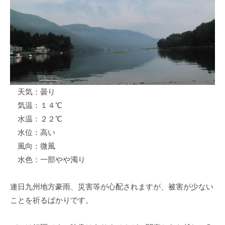
ス
i
ボ
_
ー
w
ト
e
/
b
ス
ワ
天気：曇り
ン
気温：１４℃
ボ
ー
水温：２２℃
ト
水位：高い
/
風向：微風
貸
水色：一部やや濁り
し
竿
連日九州地方豪雨、災害等が心配されますが、被害が少ない
/
ことを祈るばかりです。
ウ
エ