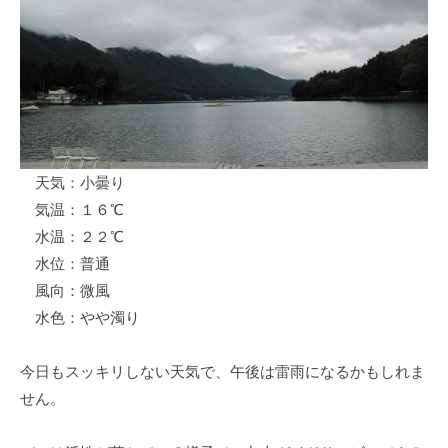
ス
i
ボ
_
ー
w
ト
e
/
b
ス
ワ
天気：小曇り
ン
気温：１６℃
ボ
ー
水温：２２℃
ト
水位：普通
/
風向：微風
貸
水色：やや濁り
し
竿
今日もスッキリしない天気で、午後は雷雨になるかもしれま
/
せん。
ウ
エ