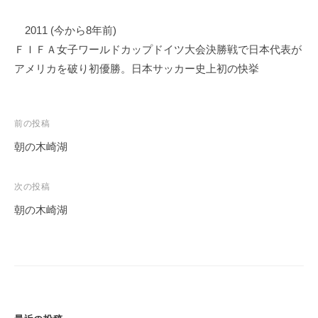
2011 (今から8年前)
ＦＩＦＡ女子ワールドカップドイツ大会決勝戦で日本代表が
アメリカを破り初優勝。日本サッカー史上初の快挙
投
前の投稿
稿
朝の木崎湖
ナ
ビ
次の投稿
ゲ
朝の木崎湖
ー
シ
ョ
ン