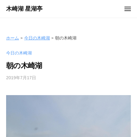
ュ
コ
ー
木崎湖 星湖亭
メ
ン
ニ
長
ュ
テ
ー
野
ン
県
ツ
ホーム
今日の木崎湖
朝の木崎湖
大
へ
町
今日の木崎湖
ス
市
キ
の
朝の木崎湖
ッ
レ
プ
2019年7月17日
b
ン
y
タ
s
ル
e
ボ
i
ー
k
ト
o
/
t
バ
e