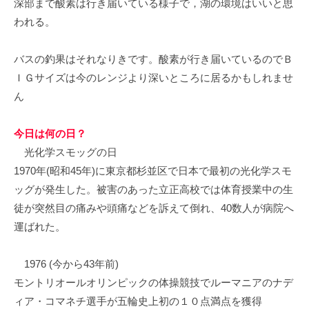
深部まで酸素は行き届いている様子で，湖の環境はいいと思
イ
われる。
ク
ボ
バスの釣果はそれなりきです。酸素が行き届いているのでＢ
ー
ド
ＩＧサイズは今のレンジより深いところに居るかもしれませ
ん
今日は何の日？
光化学スモッグの日
1970年(昭和45年)に東京都杉並区で日本で最初の光化学スモ
ッグが発生した。被害のあった立正高校では体育授業中の生
徒が突然目の痛みや頭痛などを訴えて倒れ、40数人が病院へ
運ばれた。
1976 (今から43年前)
モントリオールオリンピックの体操競技でルーマニアのナデ
ィア・コマネチ選手が五輪史上初の１０点満点を獲得