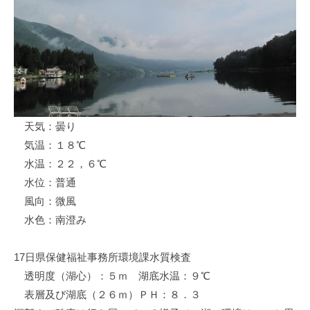
ス
i
ボ
_
ー
w
ト
e
/
b
ス
ワ
天気：曇り
ン
気温：１８℃
ボ
ー
水温：２２，６℃
ト
水位：普通
/
風向：微風
貸
水色：南澄み
し
竿
17日県保健福祉事務所環境課水質検査
/
透明度（湖心）：５ｍ 湖底水温：９℃
ウ
表層及び湖底（２６ｍ）ＰＨ：８．３
エ