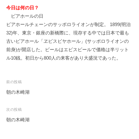
今日は何の日？
ビアホールの日
ビアホールチェーンのサッポロライオンが制定。 1899(明治
32)年、東京・銀座の新橋際に、現存する中では日本で最も
古いビアホール「ヱビスビヤホール」(サッポロライオンの
前身)が開店した。ビールはエビスビールで価格は半リット
ル10銭。初日から800人の来客があり大盛況であった。
投
前の投稿
稿
朝の木崎湖
ナ
ビ
次の投稿
ゲ
朝の木崎湖
ー
シ