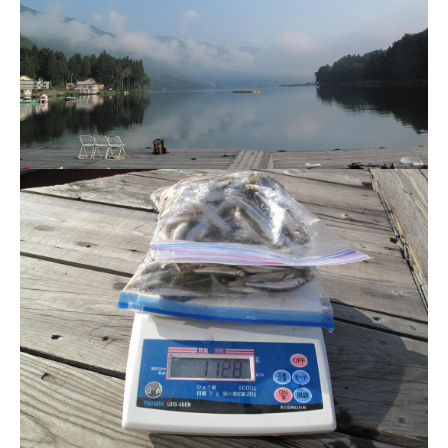
ス
i
ボ
_
ー
w
ト
e
/
b
ス
ワ
ン
ボ
ー
ト
/
貸
し
竿
/
ウ
エ