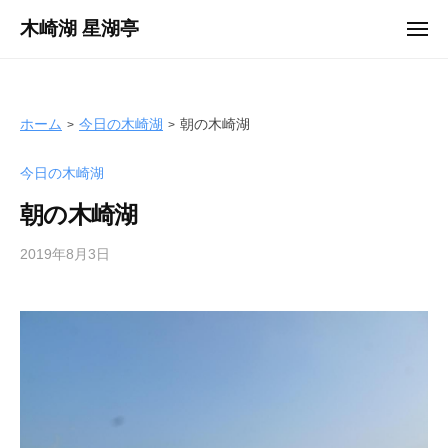
ュ
コ
ー
木崎湖 星湖亭
メ
ン
ニ
長
ュ
テ
ー
野
ン
県
ツ
ホーム
今日の木崎湖
朝の木崎湖
大
へ
町
今日の木崎湖
ス
市
キ
の
朝の木崎湖
ッ
レ
プ
2019年8月3日
b
ン
y
タ
s
ル
e
ボ
i
ー
k
ト
o
/
t
バ
e