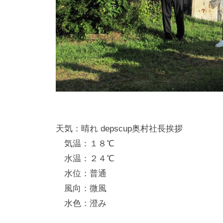
天気：晴れ depscup奥村社長挨拶
気温：１８℃
水温：２４℃
水位：普通
風向：微風
水色：澄み