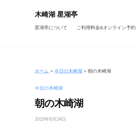
コ
ン
木崎湖 星湖亭
テ
長
星湖亭について
ご利用料金&オンライン予約
ン
野
ツ
県
へ
大
ス
町
キ
市
ホーム
今日の木崎湖
朝の木崎湖
ッ
の
レ
プ
今日の木崎湖
ン
朝の木崎湖
タ
ル
2019年8月24日
b
ボ
y
ー
s