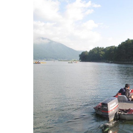
ト
e
/
i
バ
k
ス
o
ボ
t
e
ー
i
ト
_
/
w
ス
e
ワ
b
ン
ボ
ー
ト
/
貸