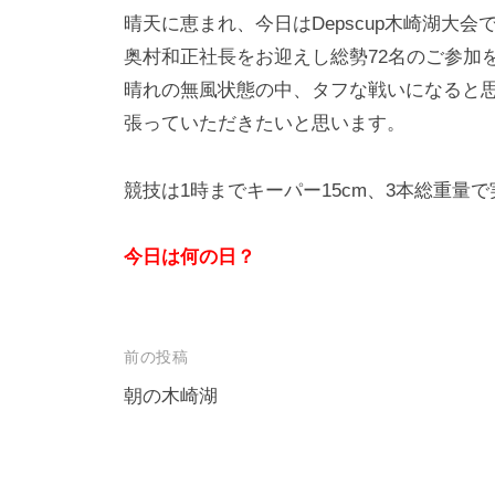
晴天に恵まれ、今日はDepscup木崎湖大会
奥村和正社長をお迎えし総勢72名のご参加
晴れの無風状態の中、タフな戦いになると
張っていただきたいと思います。
競技は1時までキーパー15cm、3本総重量
今日は何の日？
投
前の投稿
稿
朝の木崎湖
ナ
ビ