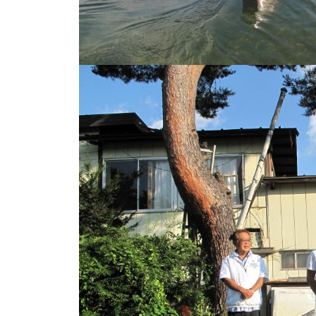
し
竿
/
ウ
エ
イ
ク
ボ
ー
ド