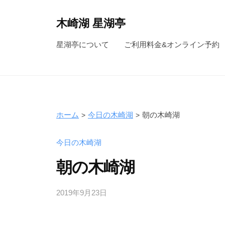
コ
ン
木崎湖 星湖亭
テ
長
星湖亭について
ご利用料金&オンライン予約
ン
野
ツ
県
へ
大
ス
町
キ
市
ホーム
今日の木崎湖
朝の木崎湖
ッ
の
レ
プ
今日の木崎湖
ン
朝の木崎湖
タ
ル
2019年9月23日
b
ボ
y
ー
s