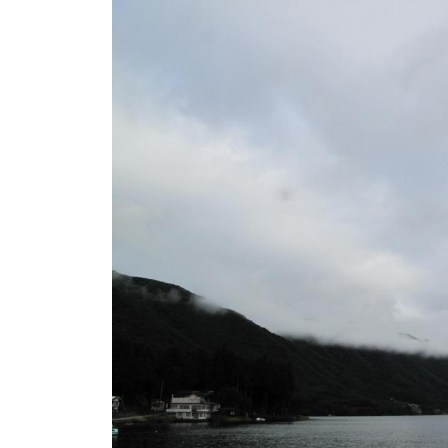
ト
e
/
i
バ
k
ス
o
ボ
t
e
ー
i
ト
_
/
w
ス
e
ワ
b
ン
ボ
ー
ト
/
貸