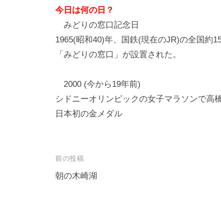
今日は何の日？
みどりの窓口記念日
1965(昭和40)年、国鉄(現在のJR)の全
「みどりの窓口」が設置された。
2000 (今から19年前)
シドニーオリンピックの女子マラソンで高
日本初の金メダル
投
前の投稿
稿
朝の木崎湖
ナ
ビ