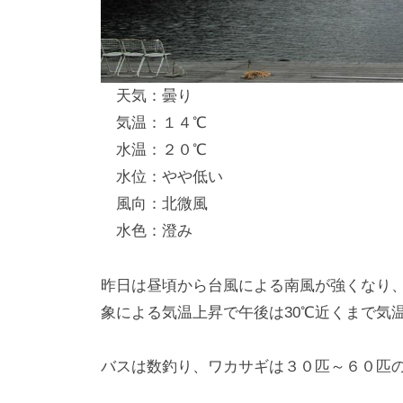
し
竿
/
天気：曇り
ウ
気温：１４℃
エ
水温：２０℃
イ
水位：やや低い
ク
風向：北微風
ボ
ー
水色：澄み
ド
昨日は昼頃から台風による南風が強くなり
象による気温上昇で午後は30℃近くまで気
バスは数釣り、ワカサギは３０匹～６０匹