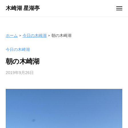
ュ
コ
ー
木崎湖 星湖亭
メ
ン
ニ
長
ュ
テ
ー
野
ン
県
ツ
ホーム
今日の木崎湖
朝の木崎湖
大
へ
町
今日の木崎湖
ス
市
キ
の
朝の木崎湖
ッ
レ
プ
2019年9月26日
b
ン
y
タ
s
ル
e
ボ
i
ー
k
ト
o
/
t
バ
e