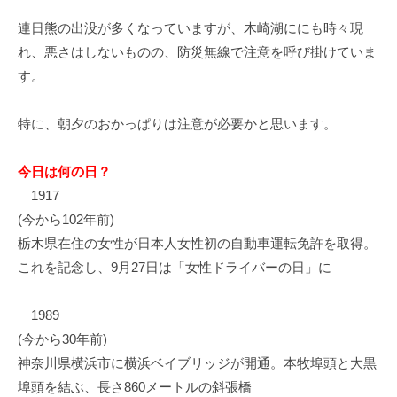
イ
連日熊の出没が多くなっていますが、木崎湖ににも時々現
ク
れ、悪さはしないものの、防災無線で注意を呼び掛けていま
ボ
す。
ー
ド
特に、朝夕のおかっぱりは注意が必要かと思います。
今日は何の日？
1917
(今から102年前)
栃木県在住の女性が日本人女性初の自動車運転免許を取得。
これを記念し、9月27日は「女性ドライバーの日」に
1989
(今から30年前)
神奈川県横浜市に横浜ベイブリッジが開通。本牧埠頭と大黒
埠頭を結ぶ、長さ860メートルの斜張橋