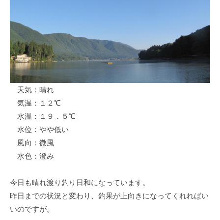
ス
i
ボ
_
ー
w
ト
e
/
b
ス
ワ
天気：晴れ
ン
気温：１２℃
ボ
ー
水温：１９．５℃
ト
水位：やや低い
/
風向：微風
貸
水色：澄み
し
竿
今日も晴れ渡り釣り日和になっています。
/
昨日までの状況と変わり、釣果が上向きになってくれればい
ウ
いのですが。
エ