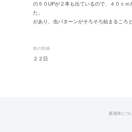
の５０UPが２本も出ているので、４０ｃｍ
た。 今日からは暖
があり、虫パターンがそろそろ始まるころ
投
前の投稿
稿
２２日
ナ
ビ
ゲ
ー
シ
星湖亭につ
ョ
ン