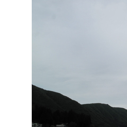
ト
e
/
i
バ
k
ス
o
ボ
t
e
ー
i
ト
_
/
w
ス
e
ワ
b
ン
ボ
ー
ト
/
貸