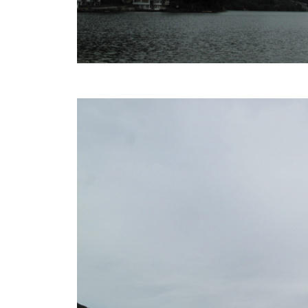
し
竿
/
ウ
エ
イ
ク
ボ
ー
ド