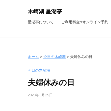
コ
ン
木崎湖 星湖亭
テ
長
星湖亭について
ご利用料金&オンライン予約
ン
野
ツ
県
へ
大
ス
町
キ
市
ホーム
今日の木崎湖
夫婦休みの日
ッ
の
レ
プ
今日の木崎湖
ン
夫婦休みの日
タ
ル
2023年5月25日
b
ボ
y
ー
s