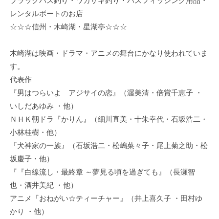
ブラックバス釣り・ワカサギ釣り・バスフィッシング用品・
レンタルボートのお店
☆☆☆信州・木崎湖・星湖亭☆☆☆
木崎湖は映画・ドラマ・アニメの舞台にかなり使われていま
す。
代表作
『男はつらいよ アジサイの恋』（渥美清・倍賞千恵子 ・
いしだあゆみ ・他）
ＮＨＫ朝ドラ『かりん』（細川直美・十朱幸代・石坂浩二・
小林桂樹・他）
『犬神家の一族』（石坂浩二・松嶋菜々子・尾上菊之助・松
坂慶子・他）
『『白線流し・最終章 ～夢見る頃を過ぎても』（長瀬智
也・酒井美紀 ・他）
アニメ『おねがい☆ティーチャー』（井上喜久子 ・田村ゆ
かり ・他）