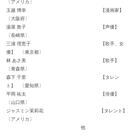
〔アメリカ〕
玉越 博幸 【漫画家】
〔大阪府〕
湯屋 敦子 【声優】
〔長崎県〕
三浦 理恵子 【歌手、女
優】 〔東京都〕
林 あさ美 【歌手】
〔青森県〕
森下 千里 【タレン
ト】 〔愛知県〕
平岡 祐太 【俳優】
〔山口県〕
ジャスミン茉莉花 【タレント】
〔アメリカ〕
他