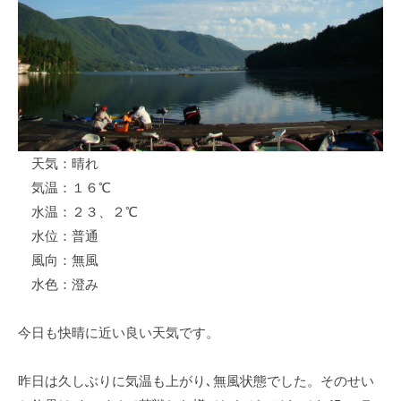
ス
i
ボ
_
ー
w
ト
e
/
b
ス
ワ
天気：晴れ
ン
気温：１６℃
ボ
ー
水温：２３、２℃
ト
水位：普通
/
風向：無風
貸
水色：澄み
し
竿
今日も快晴に近い良い天気です。
/
ウ
昨日は久しぶりに気温も上がり､無風状態でした。そのせい
エ