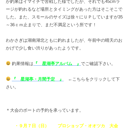
か釣果はイマイチで苦戦した様でしたが、それでも45cmラ
イ
ージが釣れるなど場所とタイミングがあった方はそこそこで
ク
した。また、スモールのサイズは徐々にＵＰしていますが35
ボ
～36ｃｍ止まりで、まだ不満足という所です！
ー
ド
わかさぎは湖南湖北ともに釣れましたが、午前中の晴天のお
かげで少し食い渋りがあったようです。
釣果情報は
『 星湖亭アルバム 』
でご確認下さい。
『 星湖亭・月間予定 』
←こちらをクリックして下
さい。
＊大会のボートの予約を承っています。
・９月７日（日） プロショップ・オオツカ 大会