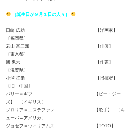
［誕生日が９月１日の人々］
田崎 広助 【洋画家】
〔福岡県〕
若山 富三郎 【俳優】
〔東京都〕
団 鬼六 【作家】
〔滋賀県〕
小澤 征爾 【指揮者】
〔旧・中国〕
バリー＝ギブ 【ビー・ジー
ズ】 〔イギリス〕
グロリア＝エステファン 【歌手】 〔キ
ューバ→アメリカ〕
ジョセフ＝ウィリアムズ 【TOTO】