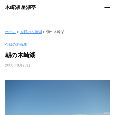
ュ
コ
ー
木崎湖 星湖亭
メ
ン
ニ
長
ュ
テ
ー
野
ン
県
ツ
ホーム
今日の木崎湖
朝の木崎湖
大
へ
町
今日の木崎湖
ス
市
キ
の
朝の木崎湖
ッ
レ
プ
2008年8月28日
b
ン
y
タ
s
ル
e
ボ
i
ー
k
ト
o
/
t
バ
e