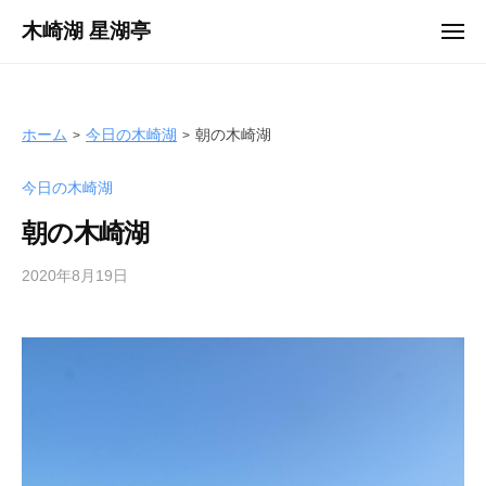
ュ
コ
ー
木崎湖 星湖亭
メ
ン
ニ
長
ュ
テ
ー
野
ン
県
ツ
ホーム
今日の木崎湖
朝の木崎湖
大
へ
町
今日の木崎湖
ス
市
キ
の
朝の木崎湖
ッ
レ
プ
2020年8月19日
b
ン
y
タ
s
ル
e
ボ
i
ー
k
ト
o
/
t
バ
e