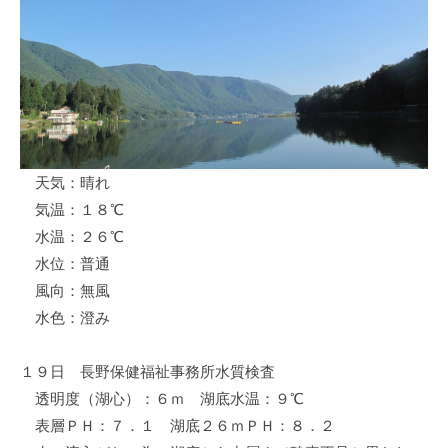
ス
i
ボ
_
ー
w
ト
e
/
b
ス
ワ
天気：晴れ
ン
気温：１８℃
ボ
ー
水温：２６℃
ト
水位：普通
/
風向：無風
貸
水色：澄み
し
竿
１９日 長野保健福祉事務所水質検査
/
透明度（湖心）：６ｍ 湖底水温：９℃
ウ
表層ＰＨ：７．１ 湖底２６ｍＰＨ：８．２
エ