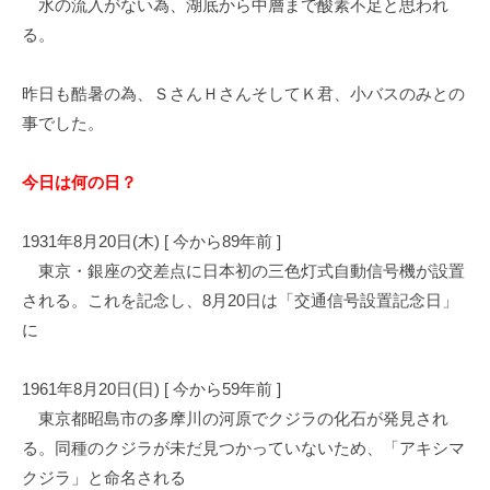
水の流入がない為、湖底から中層まで酸素不足と思われ
イ
る。
ク
ボ
昨日も酷暑の為、ＳさんＨさんそしてＫ君、小バスのみとの
ー
ド
事でした。
今日は何の日？
1931年8月20日(木) [ 今から89年前 ]
東京・銀座の交差点に日本初の三色灯式自動信号機が設置
される。これを記念し、8月20日は「交通信号設置記念日」
に
1961年8月20日(日) [ 今から59年前 ]
東京都昭島市の多摩川の河原でクジラの化石が発見され
る。同種のクジラが未だ見つかっていないため、「アキシマ
クジラ」と命名される