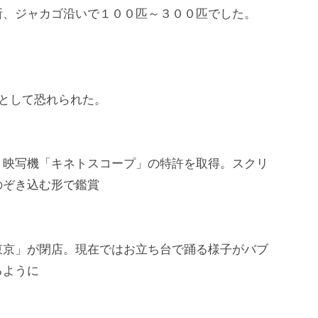
所、ジャカゴ沿いで１００匹～３００匹でした。
期として恐れられた。
映写機「キネトスコープ」の特許を取得。スクリ
のぞき込む形で鑑賞
京」が閉店。現在ではお立ち台で踊る様子がバブ
るように