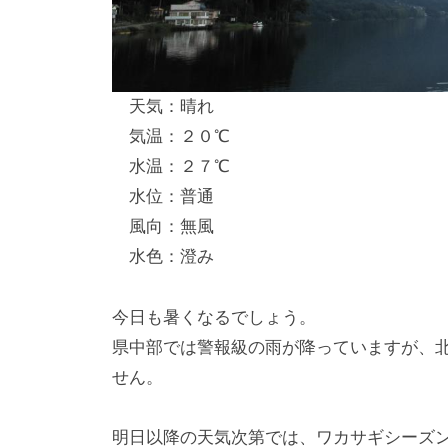
し
竿
/
天気：晴れ
ウ
気温：２０℃
エ
水温：２７℃
イ
水位：普通
ク
風向：無風
ボ
ー
水色：澄み
ド
今日も暑くなるでしょう。
県中部では警報級の雨が降っていますが、
せん。
明日以降の天気次第では、ワカサギシーズ