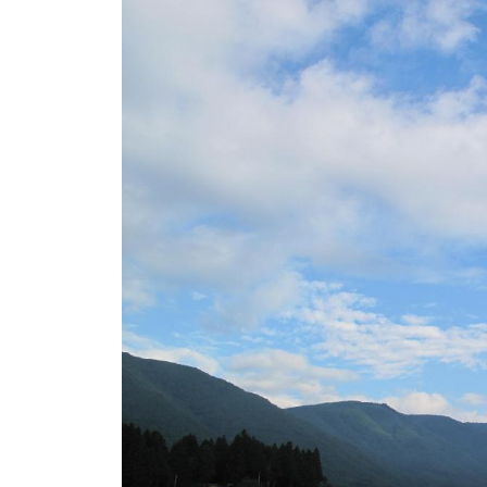
ト
e
/
i
バ
k
ス
o
ボ
t
e
ー
i
ト
_
/
w
ス
e
ワ
b
ン
ボ
ー
ト
/
貸