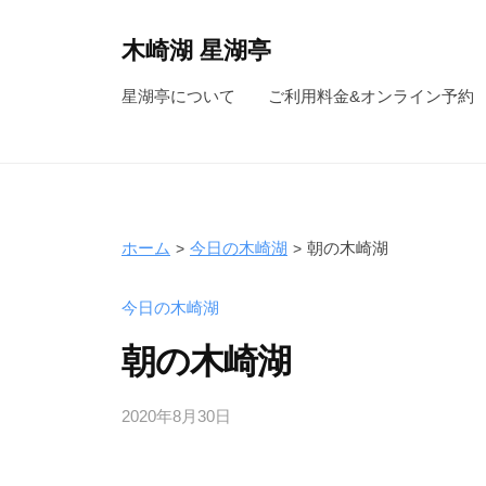
コ
ン
木崎湖 星湖亭
テ
長
星湖亭について
ご利用料金&オンライン予約
ン
野
ツ
県
へ
大
ス
町
キ
市
ホーム
今日の木崎湖
朝の木崎湖
ッ
の
レ
プ
今日の木崎湖
ン
朝の木崎湖
タ
ル
2020年8月30日
b
ボ
y
ー
s