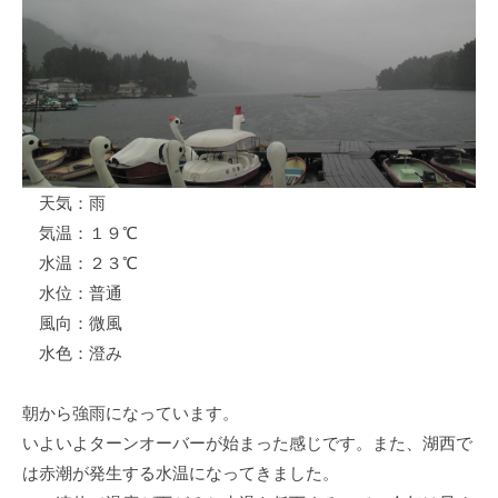
ス
i
ボ
_
ー
w
ト
e
/
b
ス
ワ
天気：雨
ン
気温：１９℃
ボ
ー
水温：２３℃
ト
水位：普通
/
風向：微風
貸
水色：澄み
し
竿
朝から強雨になっています。
/
いよいよターンオーバーが始まった感じです。また、湖西で
ウ
は赤潮が発生する水温になってきました。
エ