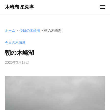
ュ
コ
ー
木崎湖 星湖亭
メ
ン
ニ
長
ュ
テ
ー
野
ン
県
ツ
ホーム
今日の木崎湖
朝の木崎湖
大
へ
町
今日の木崎湖
ス
市
キ
の
朝の木崎湖
ッ
レ
プ
2020年9月17日
b
ン
y
タ
s
ル
e
ボ
i
ー
k
ト
o
/
t
バ
e