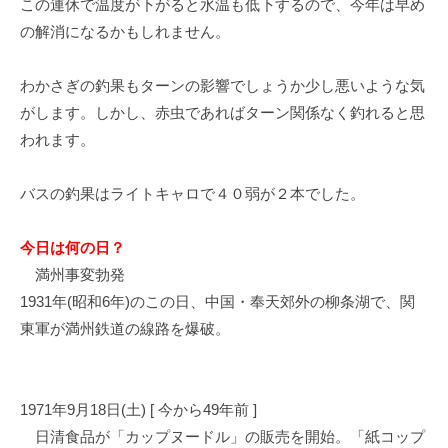
この連休で温度が下がると水温も低下するので、今年は早め
イ
の解消になるかもしれません。
ク
ボ
わかさぎの釣果もターンの影響でしょうか少し悪いような気
ー
ド
がします。しかし、赤虫であればターン関係なく釣れると思
われます。
バスの釣果はライトキャロで４０弱が２本でした。
今日は何の日？
満州事変勃発
1931年(昭和6年)のこの日、中国・奉天郊外の柳条湖で、関
東軍が満州鉄道の線路を爆破。
1971年9月18日(土) [ 今から49年前 ]
日清食品が「カップヌードル」の販売を開始。「紙コップ