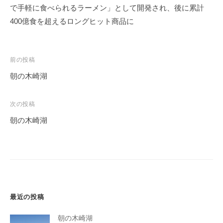
で手軽に食べられるラーメン」として開発され、後に累計
400億食を超えるロングヒット商品に
投
前の投稿
稿
朝の木崎湖
ナ
ビ
次の投稿
ゲ
朝の木崎湖
ー
シ
ョ
ン
最近の投稿
朝の木崎湖