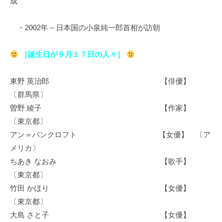
成
・2002年 – 日本国の小泉純一郎首相が訪朝
［誕生日が９月１７日の人々］
東野 英治郎 【俳優】
〔群馬県〕
曽野 綾子 【作家】
〔東京都〕
アン＝バンクロフト 【女優】 〔ア
メリカ〕
ちあき なおみ 【歌手】
〔東京都〕
竹田 かほり 【女優】
〔東京都〕
大島 さと子 【女優】