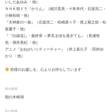
いしだあゆみ ・他）
ＮＨＫ朝ドラ『かりん』（細川直美・十朱幸代・石坂浩二・
小林桂樹・他）
『犬神家の一族』（石坂浩二・松嶋菜々子・尾上菊之助・松
坂慶子・他）
『『白線流し・最終章 ～夢見る頃を過ぎても』（長瀬智
也・酒井美紀 ・他）
アニメ『おねがい☆ティーチャー』（井上喜久子 ・田村ゆ
かり ・他）
皆様のお越しを、心よりお待ちしています
投
前の投稿
稿
朝の木崎湖
ナ
ビ
次の投稿