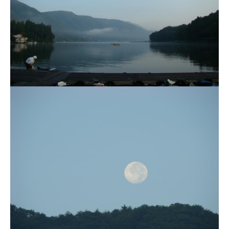
ス
i
ボ
_
ー
w
ト
e
/
b
ス
ワ
ン
ボ
ー
ト
/
貸
し
竿
/
ウ
エ