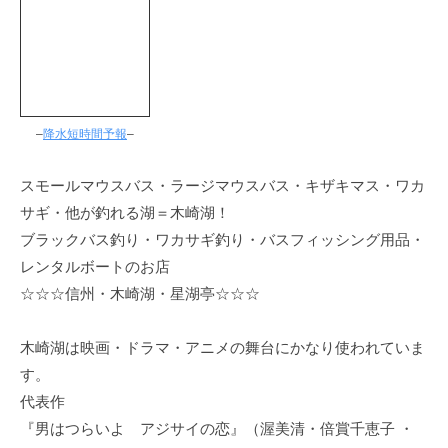
–
降水短時間予報
–
スモールマウスバス・ラージマウスバス・キザキマス・ワカ
サギ・他が釣れる湖＝木崎湖！
ブラックバス釣り・ワカサギ釣り・バスフィッシング用品・
レンタルボートのお店
☆☆☆信州・木崎湖・星湖亭☆☆☆
木崎湖は映画・ドラマ・アニメの舞台にかなり使われていま
す。
代表作
『男はつらいよ アジサイの恋』（渥美清・倍賞千恵子 ・