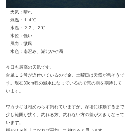
イ
ク
天気：晴れ
ボ
気温：１４℃
ー
水温：２２、２℃
ド
水位：低い
風向：微風
水色：南澄み、湖北やや濁
今日も最高の天気です。
台風１３号が近付いているので金、土曜日は天気が悪そうで
す。現在30cm程の減水になっているので恵の雨を期待して
います。
ワカサギは相変わらず釣れていますが、深場に移動するまで
少し範囲が狭く、釣れる方、釣れない方の差が大きくなって
います。
棚が10ｍ以上になれば平均して釣れると思います。