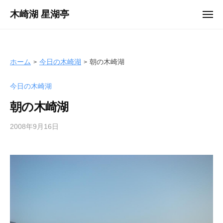
ュ
コ
ー
木崎湖 星湖亭
メ
ン
ニ
長
ュ
テ
ー
野
ン
県
ツ
ホーム
今日の木崎湖
朝の木崎湖
大
へ
町
今日の木崎湖
ス
市
キ
の
朝の木崎湖
ッ
レ
プ
2008年9月16日
b
ン
y
タ
s
ル
e
ボ
i
ー
k
ト
o
/
t
バ
e