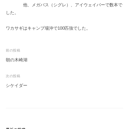
他、メガバス（シグレ）、アイウェイバーで数本で
した。
ワカサギはキャンプ場沖で100匹強でした。
投
前の投稿
稿
朝の木崎湖
ナ
ビ
次の投稿
ゲ
シケイダー
ー
シ
ョ
ン