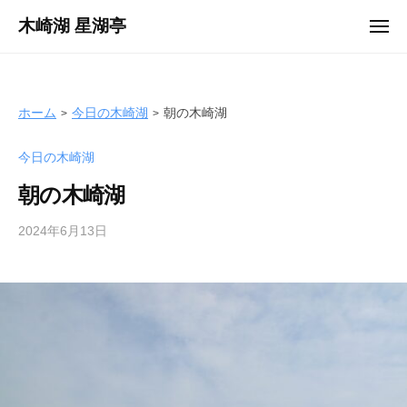
ュ
コ
ー
木崎湖 星湖亭
メ
ン
ニ
長
ュ
テ
ー
野
ン
県
ツ
ホーム
今日の木崎湖
朝の木崎湖
大
へ
町
今日の木崎湖
ス
市
キ
の
朝の木崎湖
ッ
レ
プ
2024年6月13日
b
ン
y
タ
s
ル
e
ボ
i
ー
k
ト
o
/
t
バ
e