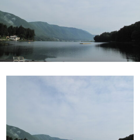
ス
i
ボ
_
ー
w
ト
e
/
b
ス
ワ
ン
ボ
ー
ト
/
貸
し
竿
/
ウ
エ