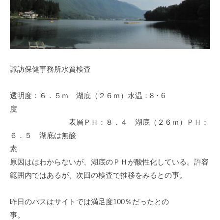
イ
ク
ボ
ー
ド
諏訪保健事務所水質検査
透明度：６．５ｍ 湖底（２６ｍ）水温：8・6
度
表層ＰＨ：８．４ 湖底（２６ｍ）ＰＨ：
６．５ 湖底は無酸
素
原因ははわからないが、湖底のＰＨが酸性化している。許容
範囲内ではあるが、次回の検査で推移をみるとの事。
昨日のバスはサイトでは満足度100％だったとの
事。