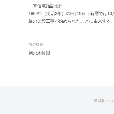
電信電話記念日
1869年（明治2年）の9月19日（新暦では
線の架設工事が始められたことに由来する。1
投
前の投稿
稿
朝の木崎湖
ナ
ビ
ゲ
ー
シ
星湖亭につ
ョ
ン