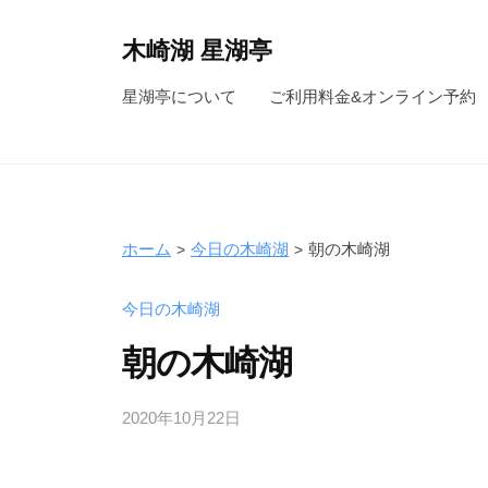
コ
ン
木崎湖 星湖亭
テ
長
星湖亭について
ご利用料金&オンライン予約
ン
野
ツ
県
へ
大
ス
町
キ
市
ホーム
今日の木崎湖
朝の木崎湖
ッ
の
レ
プ
今日の木崎湖
ン
朝の木崎湖
タ
ル
2020年10月22日
b
ボ
y
ー
s