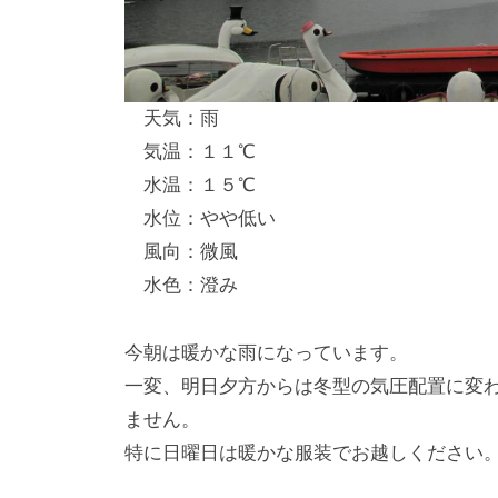
し
竿
/
天気：雨
ウ
気温：１１℃
エ
水温：１５℃
イ
水位：やや低い
ク
風向：微風
ボ
ー
水色：澄み
ド
今朝は暖かな雨になっています。
一変、明日夕方からは冬型の気圧配置に変
ません。
特に日曜日は暖かな服装でお越しください