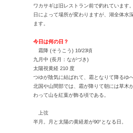
ワカサギは旧レストラン前で釣れています
日によって場所が変わりますが、湖全体水
ます。
今日は何の日？
霜降 (そうこう) 10/23頃
九月中 (長月：ながづき)
太陽視黄経 210 度
つゆが陰気に結ばれて、霜となりて降るゆ
北国や山間部では、霜が降りて朝には草木
わって山を紅葉が飾る頃である。
上弦
半月。月と太陽の黄経差が90°となる日。