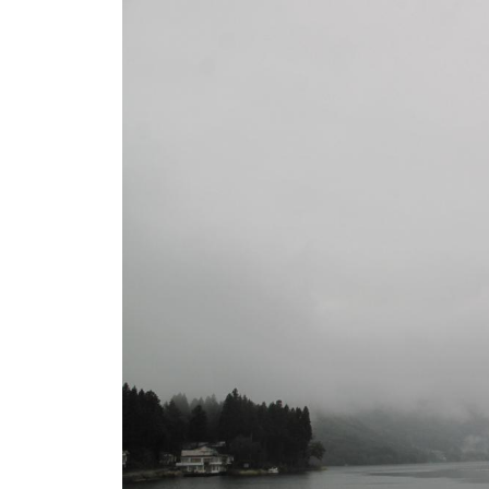
ト
e
/
i
バ
k
ス
o
ボ
t
e
ー
i
ト
_
/
w
ス
e
ワ
b
ン
ボ
ー
ト
/
貸