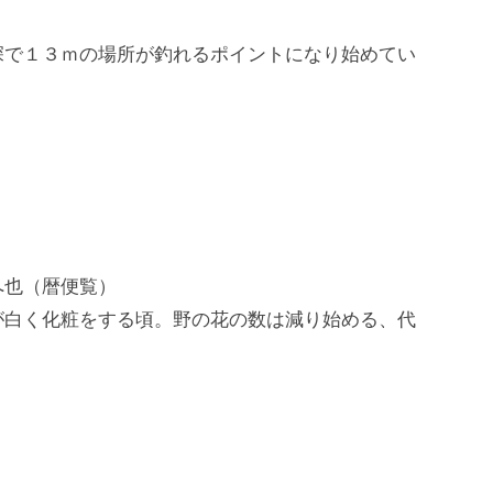
。
深で１３ｍの場所が釣れるポイントになり始めてい
へ也（暦便覧）
が白く化粧をする頃。野の花の数は減り始める、代