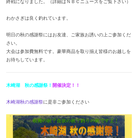
終戦になりました。（詳細はＮＢＣニュースをご覧下さい）
イ
ク
わかさぎは良く釣れています。
ボ
ー
ド
明日の秋の感謝祭にはお友達、ご家族お誘いの上ご参加くだ
さい。
大会は参加費無料です。豪華商品を取り揃え皆様のお越しを
お待ちしています。
木崎湖 秋の感謝祭！
開催決定！！
木崎湖秋の感謝祭
に是非ご参加ください