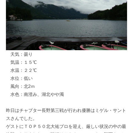
ス
i
ボ
_
ー
w
ト
e
/
b
ス
ワ
天気：曇り
ン
気温：１５℃
ボ
ー
水温：２２℃
ト
水位：低い
/
風向：北2ｍ
貸
水色：南澄み、湖北やや濁
し
竿
昨日はチャプター長野第三戦が行われ優勝はミゲル・サント
/
スさんでした。
ウ
ゲストにＴＯＰ５０北大祐プロを迎え、厳しい状況の中の最
エ