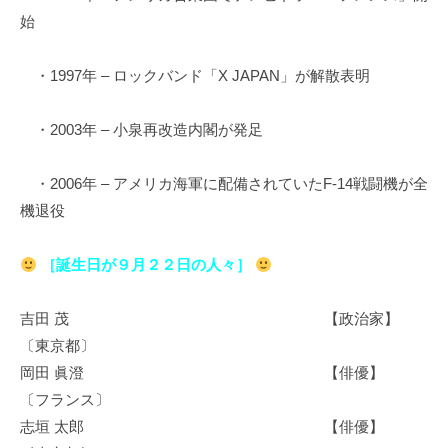
始
・1997年 – ロックバンド「X JAPAN」が解散表明
・2003年 – 小泉再改造内閣が発足
・2006年 – アメリカ海軍に配備されていたF-14戦闘機が全
機退役
［誕生日が９月２２日の人々］
吉田 茂 【政治家】
〔東京都〕
岡田 眞澄 【俳優】
〔フランス〕
志垣 太郎 【俳優】