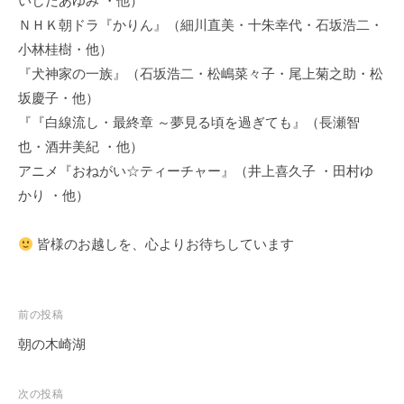
いしだあゆみ ・他）
ＮＨＫ朝ドラ『かりん』（細川直美・十朱幸代・石坂浩二・
小林桂樹・他）
『犬神家の一族』（石坂浩二・松嶋菜々子・尾上菊之助・松
坂慶子・他）
『『白線流し・最終章 ～夢見る頃を過ぎても』（長瀬智
也・酒井美紀 ・他）
アニメ『おねがい☆ティーチャー』（井上喜久子 ・田村ゆ
かり ・他）
皆様のお越しを、心よりお待ちしています
投
前の投稿
稿
朝の木崎湖
ナ
ビ
次の投稿