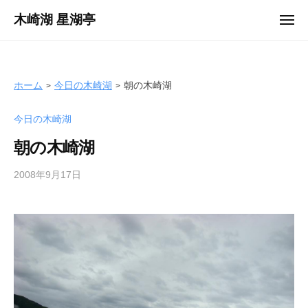
ュ
コ
ー
木崎湖 星湖亭
メ
ン
ニ
長
ュ
テ
ー
野
ン
県
ツ
ホーム
今日の木崎湖
朝の木崎湖
大
へ
町
今日の木崎湖
ス
市
キ
の
朝の木崎湖
ッ
レ
プ
2008年9月17日
b
ン
y
タ
s
ル
e
ボ
i
ー
k
ト
o
/
t
バ
e