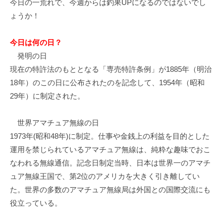
今日の一荒れで、今週からは釣果UPになるのではないでし
イ
ょうか！
ク
ボ
今日は何の日？
ー
ド
発明の日
現在の特許法のもととなる「専売特許条例」が1885年（明治
18年）のこの日に公布されたのを記念して、1954年（昭和
29年）に制定された。
世界アマチュア無線の日
1973年(昭和48年)に制定。仕事や金銭上の利益を目的とした
運用を禁じられているアマチュア無線は、純粋な趣味でおこ
なわれる無線通信。記念日制定当時、日本は世界一のアマチ
ュア無線王国で、第2位のアメリカを大きく引き離してい
た。世界の多数のアマチュア無線局は外国との国際交流にも
役立っている。