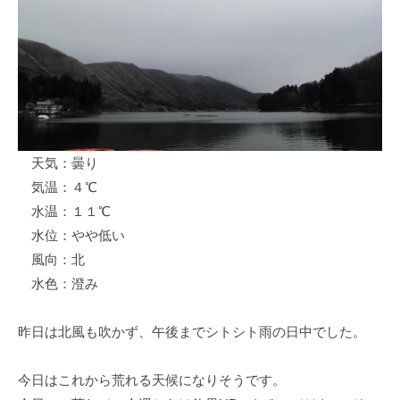
ス
i
ボ
_
ー
w
ト
e
/
b
ス
ワ
天気：曇り
ン
気温：４℃
ボ
ー
水温：１１℃
ト
水位：やや低い
/
風向：北
貸
水色：澄み
し
竿
昨日は北風も吹かず、午後までシトシト雨の日中でした。
/
ウ
今日はこれから荒れる天候になりそうです。
エ