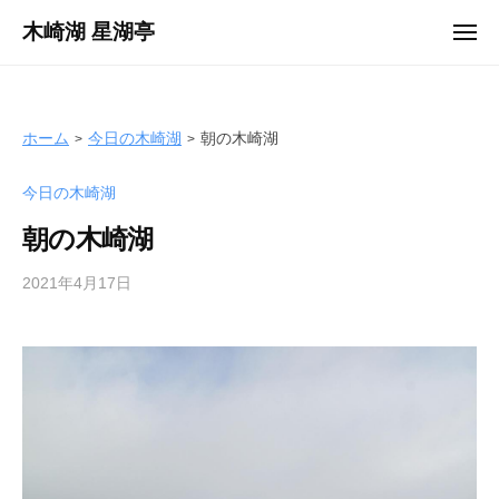
ュ
コ
ー
木崎湖 星湖亭
メ
ン
ニ
長
ュ
テ
ー
野
ン
県
ツ
ホーム
今日の木崎湖
朝の木崎湖
大
へ
町
今日の木崎湖
ス
市
キ
の
朝の木崎湖
ッ
レ
プ
2021年4月17日
b
ン
y
タ
s
ル
e
ボ
i
ー
k
ト
o
/
t
バ
e