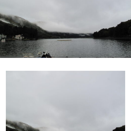
ス
i
ボ
_
ー
w
ト
e
/
b
ス
ワ
ン
ボ
ー
ト
/
貸
し
竿
/
ウ
エ