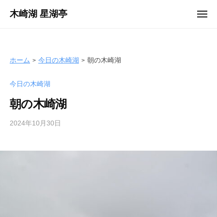
ュ
コ
ー
木崎湖 星湖亭
メ
ン
ニ
長
ュ
テ
ー
野
ン
県
ツ
ホーム
今日の木崎湖
朝の木崎湖
大
へ
町
今日の木崎湖
ス
市
キ
の
朝の木崎湖
ッ
レ
プ
2024年10月30日
b
ン
y
タ
s
ル
e
ボ
i
ー
k
ト
o
/
t
バ
e