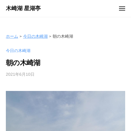
ュ
コ
ー
木崎湖 星湖亭
メ
ン
ニ
長
ュ
テ
ー
野
ン
県
ツ
ホーム
今日の木崎湖
朝の木崎湖
大
へ
町
今日の木崎湖
ス
市
キ
の
朝の木崎湖
ッ
レ
プ
2021年6月10日
b
ン
y
タ
s
ル
e
ボ
i
ー
k
ト
o
/
t
バ
e