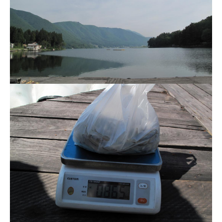
ス
i
ボ
_
ー
w
ト
e
/
b
ス
ワ
ン
ボ
ー
ト
/
貸
し
竿
/
ウ
エ