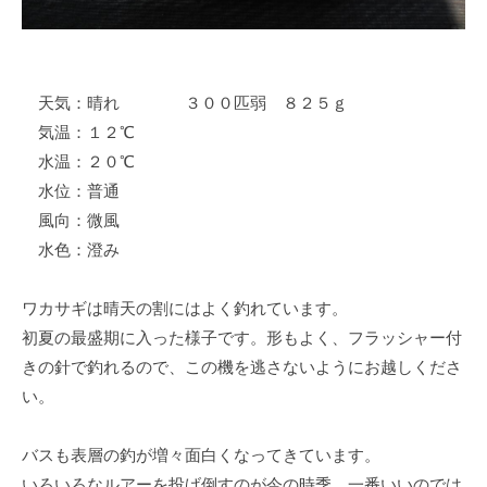
イ
ク
ボ
ー
天気：晴れ ３００匹弱 ８２５ｇ
ド
気温：１２℃
水温：２０℃
水位：普通
風向：微風
水色：澄み
ワカサギは晴天の割にはよく釣れています。
初夏の最盛期に入った様子です。形もよく、フラッシャー付
きの針で釣れるので、この機を逃さないようにお越しくださ
い。
バスも表層の釣が増々面白くなってきています。
いろいろなルアーを投げ倒すのが今の時季、一番いいのでは