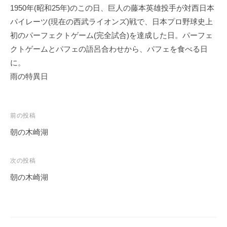
1950年(昭和25年)のこの日、巨人の藤本英雄投手が対西日本
パイレーツ(現在の西武ライオンズ)戦で、日本プロ野球史上
初のパーフェクトゲーム(完全試合)を達成した日。パーフェ
クトゲームとパフェの語呂合わせから、パフェを食べる日
に。
雨の特異日
投
前の投稿
稿
朝の木崎湖
ナ
ビ
次の投稿
ゲ
朝の木崎湖
ー
シ
ョ