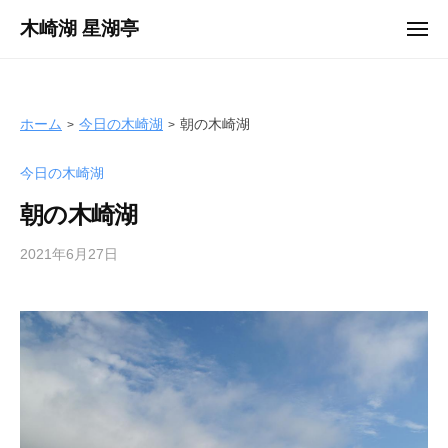
ュ
コ
ー
木崎湖 星湖亭
メ
ン
ニ
長
ュ
テ
ー
野
ン
県
ツ
ホーム
今日の木崎湖
朝の木崎湖
大
へ
町
今日の木崎湖
ス
市
キ
の
朝の木崎湖
ッ
レ
プ
2021年6月27日
b
ン
y
タ
s
ル
e
ボ
i
ー
k
ト
o
/
t
バ
e