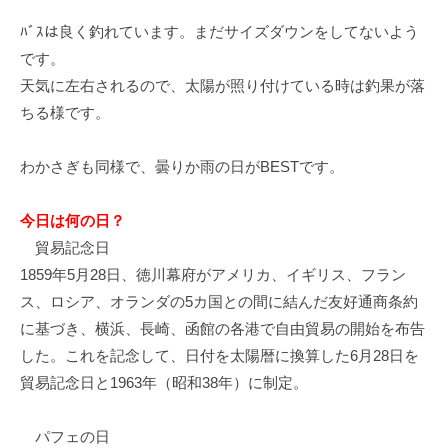
イ
ﾊﾞｽは良く釣れています。まだサイズダウンをしてないよう
ク
です。
ボ
天気に左右されるので、太陽が照り付けている時は釣果が落
ー
ド
ちる様です。
わかさぎも同様で、曇りか雨の日がBESTです。
今日は何の日？
貿易記念日
1859年5月28日、徳川幕府がアメリカ、イギリス、フラン
ス、ロシア、オランダの5カ国との間に結んだ友好通商条約
に基づき、横浜、長崎、函館の各港で自由貿易の開始を布告
した。これを記念して、日付を太陽暦に換算した6月28日を
貿易記念日と1963年（昭和38年）に制定。
パフェの日