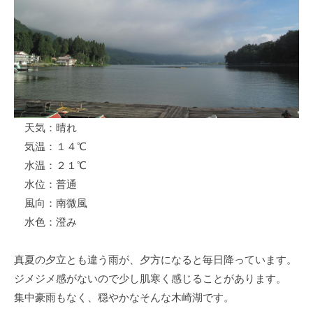
ス
i
ボ
_
ー
w
ト
e
/
b
ス
ワ
天気：晴れ
ン
気温：１４℃
ボ
ー
水温：２１℃
ト
水位：普通
/
風向：南微風
貸
水色：澄み
し
竿
真夏の夕立とも違う雨が、夕方になると毎日降っています。
/
ジメジメ感がないので少し肌寒く感じることがあります。
ウ
集中豪雨もなく、穏やかなそんな木崎湖です。
エ