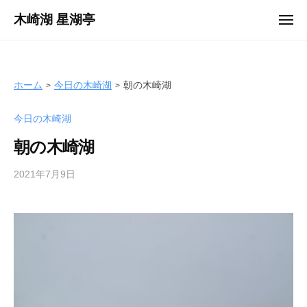
ュ
コ
ー
木崎湖 星湖亭
メ
ン
ニ
長
ュ
テ
ー
野
ン
県
ツ
ホーム
今日の木崎湖
朝の木崎湖
大
へ
町
今日の木崎湖
ス
市
キ
の
朝の木崎湖
ッ
レ
プ
2021年7月9日
b
ン
y
タ
s
ル
e
ボ
i
ー
k
ト
o
/
t
バ
e