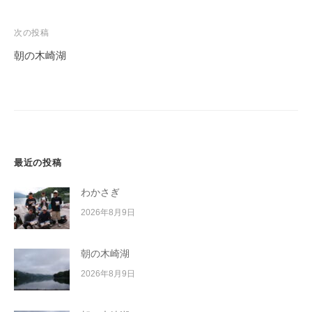
ナ
ビ
次の投稿
ゲ
朝の木崎湖
ー
シ
ョ
ン
最近の投稿
わかさぎ
2026年8月9日
朝の木崎湖
2026年8月9日