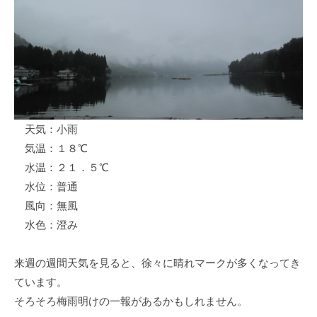
ス
i
ボ
_
ー
w
ト
e
/
b
ス
ワ
天気：小雨
ン
気温：１８℃
ボ
ー
水温：２１．５℃
ト
水位：普通
/
風向：無風
貸
水色：澄み
し
竿
来週の週間天気を見ると、徐々に晴れマークが多くなってき
/
ています。
ウ
そろそろ梅雨明けの一報があるかもしれません。
エ