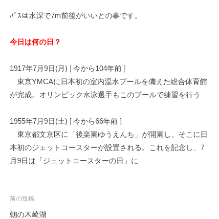
イ
ﾊﾞｽは水深で7m前後がいいとの事です。
ク
ボ
今日は何の日？
ー
ド
1917年7月9日(月) [ 今から104年前 ]
東京YMCAに日本初の室内温水プールを備えた総合体育館
が完成。オリンピック水泳選手もこのプールで練習を行う
1955年7月9日(土) [ 今から66年前 ]
東京都文京区に「後楽園ゆうえんち」が開園し、そこに日
本初のジェットコースターが設置される。これを記念し、7
月9日は「ジェットコースターの日」に
投
前の投稿
稿
朝の木崎湖