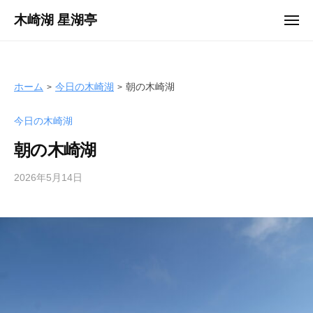
ュ
コ
ー
木崎湖 星湖亭
メ
ン
ニ
長
ュ
テ
ー
野
ン
県
ツ
ホーム
今日の木崎湖
朝の木崎湖
大
へ
町
今日の木崎湖
ス
市
キ
の
朝の木崎湖
ッ
レ
プ
2026年5月14日
b
ン
y
タ
s
ル
e
ボ
i
ー
k
ト
o
/
t
バ
e