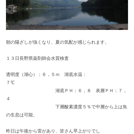
イ
ク
ボ
ー
ド
朝の陽ざしが強くなり、夏の気配が感じられます。
１３日長野県薬剤師会水質検査
透明度（湖心）：６，５ｍ 湖底水温：
７℃
湖底ＰＨ：６，８ 表層ＰＨ：７，
４
下層酸素濃度５％で中層から上は魚
の生息は可能。
昨日は午後から雷があり、皆さん早上がりでし