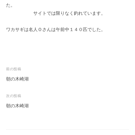
た。
サイトでは限りなく釣れています。
ワカサギは名人Ｏさんは午前中１４０匹でした。
投
前の投稿
稿
朝の木崎湖
ナ
ビ
次の投稿
ゲ
朝の木崎湖
ー
シ
ョ