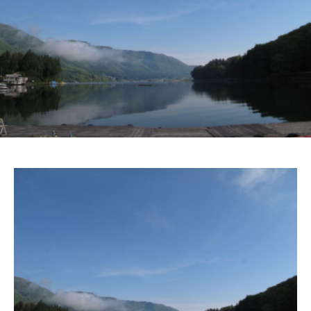
ス
i
ボ
_
ー
w
ト
e
/
b
ス
ワ
ン
ボ
ー
ト
/
貸
し
竿
/
ウ
エ