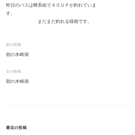
昨日のバスは蝉系統で４０ＵＰが釣れていま
す。
まだまだ釣れる様相です。
投
前の投稿
稿
朝の木崎湖
ナ
ビ
次の投稿
ゲ
朝の木崎湖
ー
シ
ョ
ン
最近の投稿