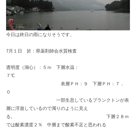
イ
ク
ボ
ー
ド
今日は終日の雨になりそうです。
7月１日 於：県薬剤師会水質検査
透明度（湖心）：５ｍ 下層水温：
７℃
表層ＰＨ：９ 下層ＰＨ：７．
０
一部生息しているプランクトンが表
層に浮遊しているので濁りのように見え
る。 下層２８ｍ
では酸素濃度２％ 中層まで酸素不足と思われる