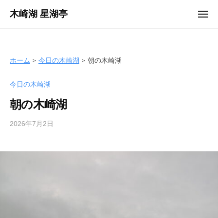
ュ
コ
ー
木崎湖 星湖亭
メ
ン
ニ
長
ュ
テ
ー
野
ン
県
ツ
ホーム
今日の木崎湖
朝の木崎湖
大
へ
町
今日の木崎湖
ス
市
キ
の
朝の木崎湖
ッ
レ
プ
2026年7月2日
b
ン
y
タ
s
ル
e
ボ
i
ー
k
ト
o
/
t
バ
e