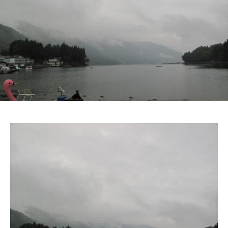
ス
i
ボ
_
ー
w
ト
e
/
b
ス
ワ
ン
ボ
ー
ト
/
貸
し
竿
/
ウ
エ