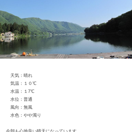
ス
i
ボ
_
ー
w
ト
e
/
b
ス
ワ
ン
ボ
ー
天気：晴れ
ト
気温：１０℃
/
貸
水温：１7℃
し
水位：普通
竿
風向：無風
/
水色：やや濁り
ウ
エ
今朝も心地良い晴天になっています。