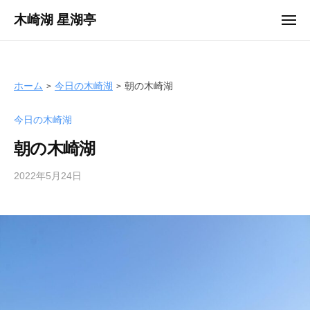
ュ
コ
ー
木崎湖 星湖亭
メ
ン
ニ
長
ュ
テ
ー
野
ン
県
ツ
ホーム
今日の木崎湖
朝の木崎湖
大
へ
町
今日の木崎湖
ス
市
キ
の
朝の木崎湖
ッ
レ
プ
2022年5月24日
b
ン
y
タ
s
ル
e
ボ
i
ー
k
ト
o
/
t
バ
e