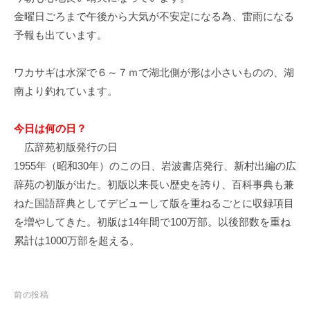
イ
金曜日ごろまで午後から大気が不安定になる為、雷雨になる
ク
予報も出ています。
ボ
ー
ワカサギは水深で６～７ｍで湖北側が形は小さいものの、湖
ド
南より釣れています。
今日は何の日？
広辞苑初版発行の日
1955年（昭和30年）のこの日、岩波書店発行、新村出編の広
辞苑の初版が出た。初版以来長い歴史を誇り、百科事典も兼
ねた国語辞典としてデビューして版を重ねるごとに収録項目
を増やしてきた。初版は14年間で100万部。以後部数を重ね
累計は1000万部を超える。
投
前の投稿