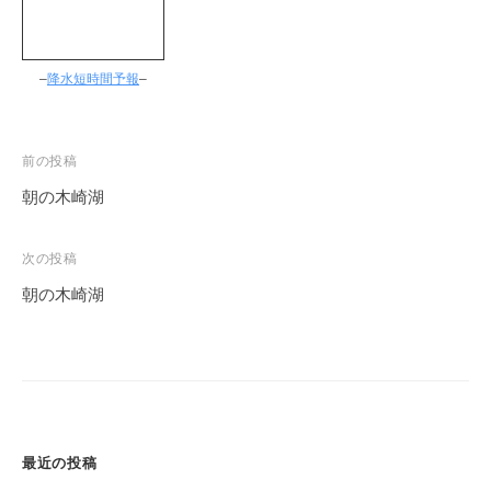
–
降水短時間予報
–
投
前の投稿
稿
朝の木崎湖
ナ
ビ
次の投稿
ゲ
朝の木崎湖
ー
シ
ョ
ン
最近の投稿