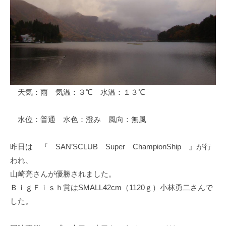
ス
i
ボ
_
ー
w
ト
e
/
b
ス
ワ
天気：雨 気温：３℃ 水温：１３℃
ン
ボ
ー
水位：普通 水色：澄み 風向：無風
ト
/
昨日は 『 SAN’SCLUB Super ChampionShip 』が行
貸
われ、
し
山崎亮さんが優勝されました。
竿
ＢｉｇＦｉｓｈ賞はSMALL42cm（1120ｇ）小林勇二さんで
/
した。
ウ
エ