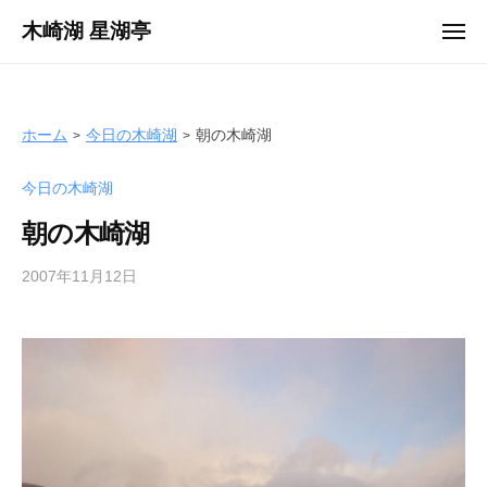
ュ
コ
ー
木崎湖 星湖亭
メ
ン
ニ
長
ュ
テ
ー
野
ン
県
ツ
ホーム
今日の木崎湖
朝の木崎湖
大
へ
町
今日の木崎湖
ス
市
キ
の
朝の木崎湖
ッ
レ
プ
2007年11月12日
b
ン
y
タ
s
ル
e
ボ
i
ー
k
ト
o
/
t
バ
e