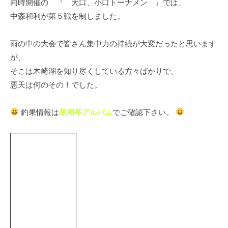
同時開催の 『 大口、小口トーナメン 』では、
イ
中森和利が第５戦を制しました。
ク
ボ
雨の中の大会で皆さん集中力の持続が大変だったと思います
ー
ド
が、
そこは木崎湖を知り尽くしている方々ばかりで、
悪天は何のその！でした。
釣果情報は
星湖亭アルバム
でご確認下さい。