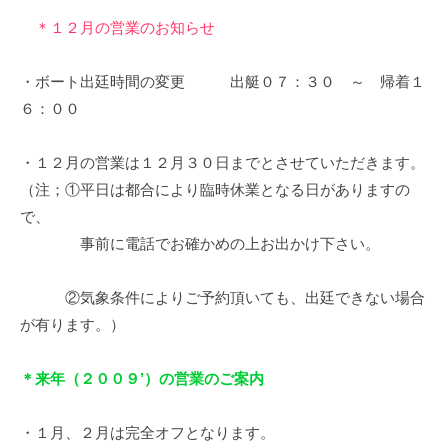
イ
＊１２月の営業のお知らせ
ク
ボ
・ボート出廷時間の変更 出艇０７：３０ ～ 帰着１
ー
６：００
ド
・１２月の営業は１２月３０日までとさせていただきます。
（注；①平日は都合により臨時休業となる日がありますの
で、
事前に電話でお確かめの上お出かけ下さい。
②気象条件によりご予約頂いても、出廷できない場合
が有ります。）
＊来年（２００９’）の営業のご案内
・１月、２月は完全オフとなります。