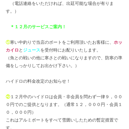
（電話連絡をいただければ、出廷可能な場合が有りま
す。）
＊１２月のサービスご案内！
①
寒い中釣りで当店のボートをご利用頂いたお客様に、
ホッ
カイロ
と
ジュース
を受付時にお配りいたします。
（魚との戦いの他に寒さとの戦いになりますので、防寒の準
備をしっかりしてお出かけ下さい。）
ハイドロの料金改定のお知らせ！
②
１２月中のハイドロは会員・非会員を問わず一律９，００
０円でのご提供となります。（通常１２，０００円・会員１
０，０００円）
これはアルミボートをすべて雪囲いしたための暫定措置で
す。