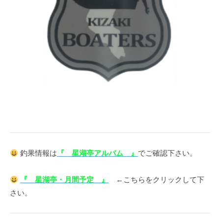
ス
i
ボ
_
ー
w
ト
e
/
b
ス
ワ
ン
ボ
ー
ト
/
貸
釣果情報は
『 星湖亭アルバム 』
でご確認下さい。
し
竿
『 星湖亭・月間予定 』
←こちらをクリックして下
/
さい。
ウ
エ