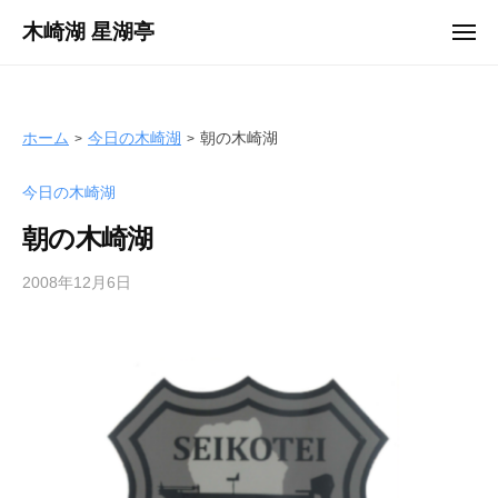
ュ
コ
ー
木崎湖 星湖亭
メ
ン
ニ
長
ュ
テ
ー
野
ン
県
ツ
ホーム
今日の木崎湖
朝の木崎湖
大
へ
町
今日の木崎湖
ス
市
キ
の
朝の木崎湖
ッ
レ
プ
2008年12月6日
b
ン
y
タ
s
ル
e
ボ
i
ー
k
ト
o
/
t
バ
e