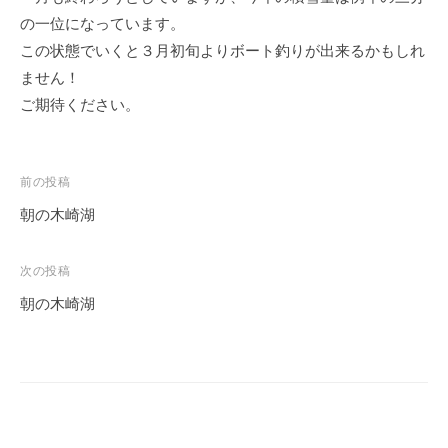
イ
の一位になっています。
ク
この状態でいくと３月初旬よりボート釣りが出来るかもしれ
ボ
ません！
ー
ご期待ください。
ド
投
前の投稿
稿
朝の木崎湖
ナ
ビ
次の投稿
ゲ
朝の木崎湖
ー
シ
ョ
ン