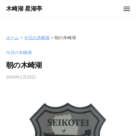
ュ
コ
ー
木崎湖 星湖亭
メ
ン
ニ
長
ュ
テ
ー
野
ン
県
ツ
ホーム
今日の木崎湖
朝の木崎湖
大
へ
町
今日の木崎湖
ス
市
キ
の
朝の木崎湖
ッ
レ
プ
2009年1月28日
b
ン
y
タ
s
ル
e
ボ
i
ー
k
ト
o
/
t
バ
e