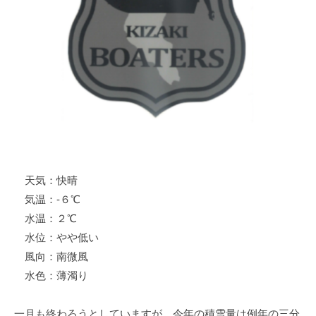
ス
i
ボ
_
ー
w
ト
e
/
b
ス
ワ
ン
ボ
ー
天気：快晴
ト
気温：-６℃
/
貸
水温：２℃
し
水位：やや低い
竿
風向：南微風
/
水色：薄濁り
ウ
エ
一月も終わろうとしていますが、今年の積雪量は例年の三分