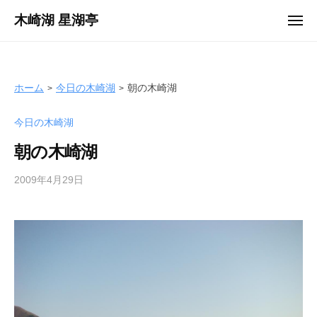
ュ
コ
ー
木崎湖 星湖亭
メ
ン
ニ
長
ュ
テ
ー
野
ン
県
ツ
ホーム
今日の木崎湖
朝の木崎湖
大
へ
町
今日の木崎湖
ス
市
キ
の
朝の木崎湖
ッ
レ
プ
2009年4月29日
b
ン
y
タ
s
ル
e
ボ
i
ー
k
ト
o
/
t
バ
e