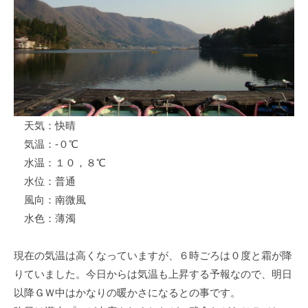
ス
i
ボ
_
ー
w
ト
e
/
b
ス
ワ
天気：快晴
ン
気温：-０℃
ボ
ー
水温：１０，８℃
ト
水位：普通
/
風向：南微風
貸
水色：薄濁
し
竿
現在の気温は高くなっていますが、６時ごろは０度と霜が降
/
りていました。今日からは気温も上昇する予報なので、明日
ウ
以降ＧＷ中はかなりの暖かさになるとの事です。
エ