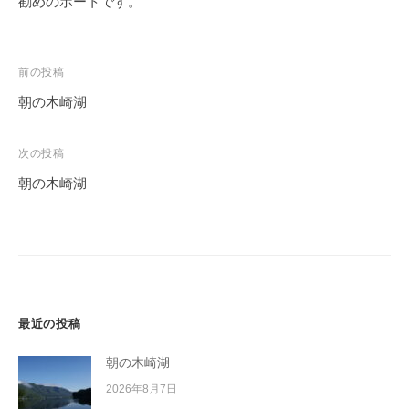
勧めのボートです。
投
前の投稿
稿
朝の木崎湖
ナ
ビ
次の投稿
ゲ
朝の木崎湖
ー
シ
ョ
ン
最近の投稿
朝の木崎湖
2026年8月7日