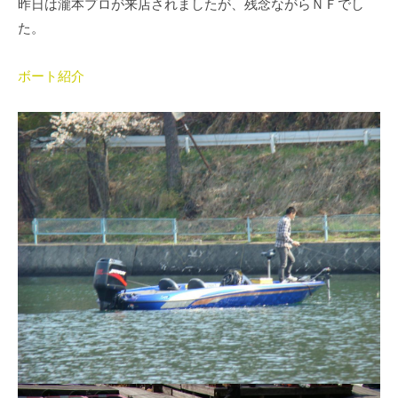
昨日は瀧本プロが来店されましたが、残念ながらＮＦでし
イ
た。
ク
ボ
ボート紹介
ー
ド