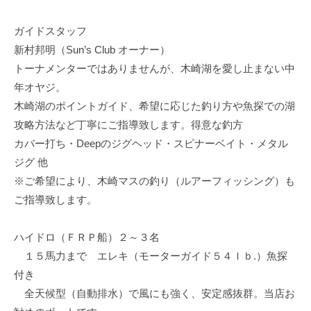
ガイドスタッフ
新村邦明（Sun’s Club オーナー）
トーナメンターではありませんが、木崎湖を愛し止まない中
年オヤジ。
木崎湖のポイントガイド、希望に応じた釣り方や魚探での湖
攻略方法など丁寧にご指導致します。得意な釣方
カバー打ち・Deepのジグヘッド・スピナーベイト・メタル
ジグ 他
※ご希望により、木崎マスの釣り（ルアーフィッシング）も
ご指導致します。
ハイドロ（ＦＲＰ船）２～３名
１５馬力まで エレキ（モーターガイド５４ｌｂ.）魚探
付き
全天候型（自動排水）で風にも強く、安定感抜群。当店お