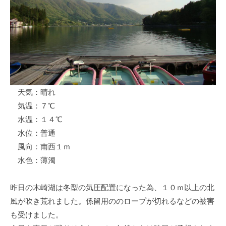
ス
i
ボ
_
ー
w
ト
e
/
b
ス
ワ
天気：晴れ
ン
気温：７℃
ボ
ー
水温：１４℃
ト
水位：普通
/
風向：南西１ｍ
貸
水色：薄濁
し
竿
昨日の木崎湖は冬型の気圧配置になった為、１０ｍ以上の北
/
風が吹き荒れました。係留用ののロープが切れるなどの被害
ウ
も受けました。
エ