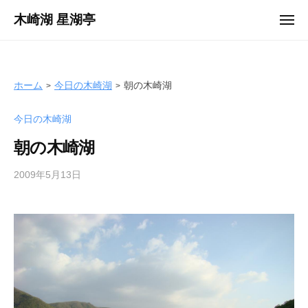
ュ
コ
ー
木崎湖 星湖亭
メ
ン
ニ
長
ュ
テ
ー
野
ン
県
ツ
ホーム
今日の木崎湖
朝の木崎湖
大
へ
町
今日の木崎湖
ス
市
キ
の
朝の木崎湖
ッ
レ
プ
2009年5月13日
b
ン
y
タ
s
ル
e
ボ
i
ー
k
ト
o
/
t
バ
e