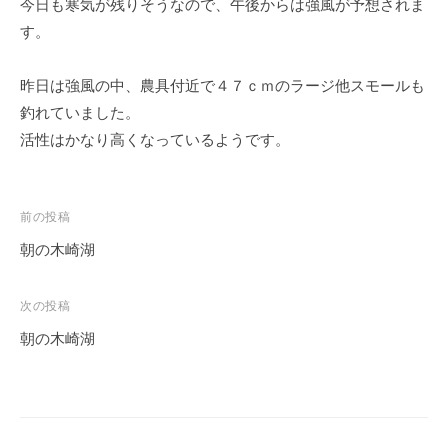
今日も寒気が残りそうなので、午後からは強風が予想されま
イ
す。
ク
ボ
昨日は強風の中、農具付近で４７ｃｍのラージ他スモールも
ー
ド
釣れていました。
活性はかなり高くなっているようです。
投
前の投稿
稿
朝の木崎湖
ナ
ビ
次の投稿
ゲ
朝の木崎湖
ー
シ
ョ
ン