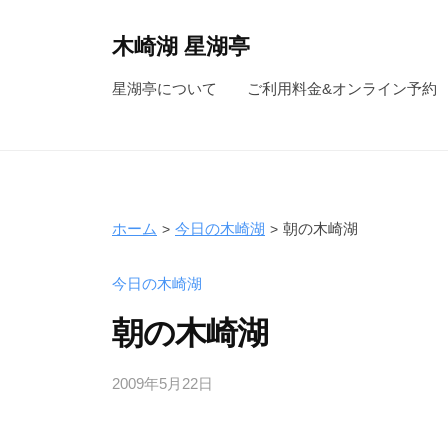
コ
ン
木崎湖 星湖亭
テ
長
星湖亭について
ご利用料金&オンライン予約
ン
野
ツ
県
へ
大
ス
町
キ
市
ホーム
今日の木崎湖
朝の木崎湖
ッ
の
レ
プ
今日の木崎湖
ン
朝の木崎湖
タ
ル
2009年5月22日
b
ボ
y
ー
s