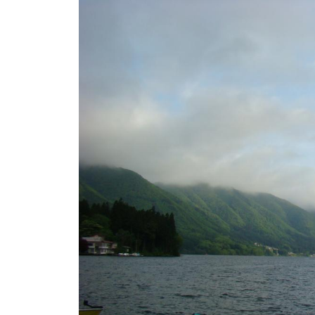
ト
e
/
i
バ
k
ス
o
ボ
t
e
ー
i
ト
_
/
w
ス
e
ワ
b
ン
ボ
ー
ト
/
貸