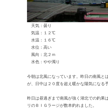
し
竿
/
天気：曇り
ウ
気温：１２℃
エ
水温：１６℃
イ
水位：高い
ク
風向：北２ｍ
ボ
ー
水色：やや濁り
ド
今朝は北風になっています。昨日の南風と
が、日中は２０度を超え暖かな陽気になる
昨日は昼過ぎまで南風が強く湖北での釣果
リのＢＩＧラージが数本釣れました。