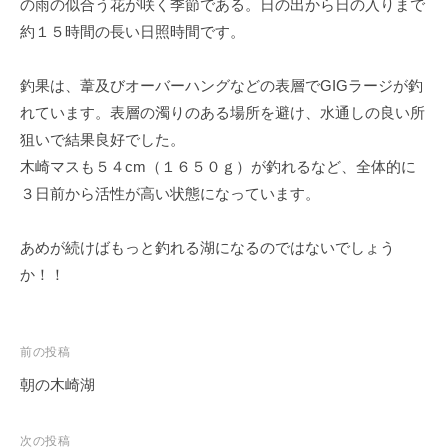
の雨の似合う花が咲く季節である。日の出から日の入りまで
イ
約１５時間の長い日照時間です。
ク
ボ
釣果は、葦及びオーバーハングなどの表層でGIGラージが釣
ー
ド
れています。表層の濁りのある場所を避け、水通しの良い所
狙いで結果良好でした。
木崎マスも５４cm（１６５０ｇ）が釣れるなど、全体的に
３日前から活性が高い状態になっています。
あめが続けばもっと釣れる湖になるのではないでしょう
か！！
投
前の投稿
稿
朝の木崎湖
ナ
ビ
次の投稿