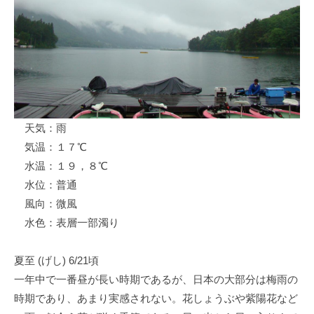
ス
i
ボ
_
ー
w
ト
e
/
b
ス
ワ
天気：雨
ン
気温：１７℃
ボ
ー
水温：１９，８℃
ト
水位：普通
/
風向：微風
貸
水色：表層一部濁り
し
竿
夏至 (げし) 6/21頃
/
一年中で一番昼が長い時期であるが、日本の大部分は梅雨の
ウ
時期であり、あまり実感されない。花しょうぶや紫陽花など
エ