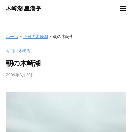
ュ
コ
ー
木崎湖 星湖亭
メ
ン
ニ
長
ュ
テ
ー
野
ン
県
ツ
ホーム
今日の木崎湖
朝の木崎湖
大
へ
町
今日の木崎湖
ス
市
キ
の
朝の木崎湖
ッ
レ
プ
2009年6月20日
b
ン
y
タ
s
ル
e
ボ
i
ー
k
ト
o
/
t
バ
e