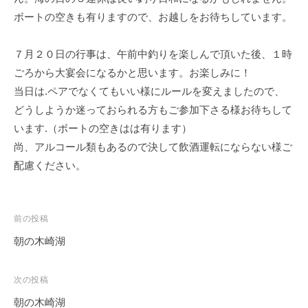
ボートの空きも有りますので、お越しをお待ちしています。
７月２０日の行事は、午前中釣りを楽しんで頂いた後、１時
ごろから大宴会になるかと思います。お楽しみに！
当日は.ペアでなくてもいい様にルールを変えましたので、
どうしようか迷っておられる方もご参加下さる様お待ちして
います.（ボートの空きはは有ります）
尚、アルコール類もあるので決して飲酒運転にならない様ご
配慮ください。
投
前の投稿
稿
朝の木崎湖
ナ
ビ
次の投稿
ゲ
朝の木崎湖