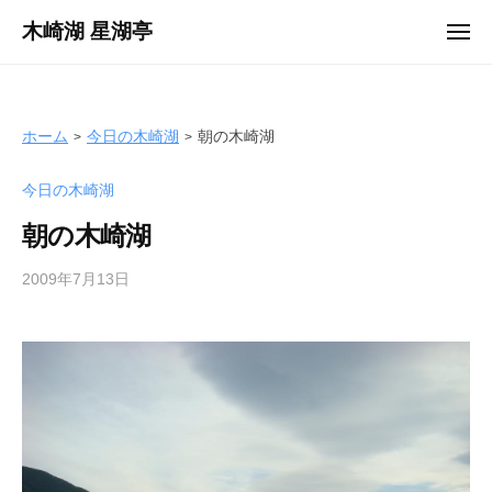
ュ
コ
ー
木崎湖 星湖亭
メ
ン
ニ
長
ュ
テ
ー
野
ン
県
ツ
ホーム
今日の木崎湖
朝の木崎湖
大
へ
町
今日の木崎湖
ス
市
キ
の
朝の木崎湖
ッ
レ
プ
2009年7月13日
b
ン
y
タ
s
ル
e
ボ
i
ー
k
ト
o
/
t
バ
e