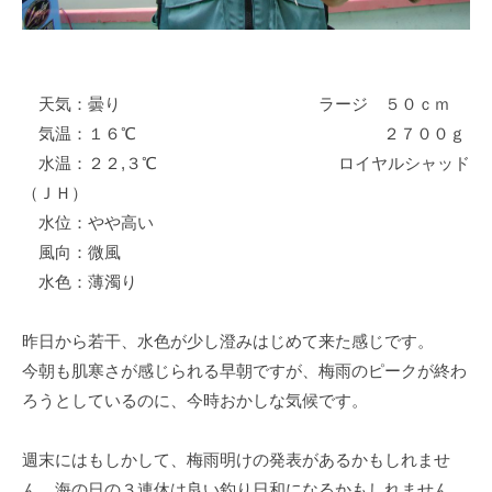
イ
ク
ボ
ー
天気：曇り ラージ ５０ｃｍ
ド
気温：１６℃ ２７００ｇ
水温：２２,３℃ ロイヤルシャッド
（ＪＨ）
水位：やや高い
風向：微風
水色：薄濁り
昨日から若干、水色が少し澄みはじめて来た感じです。
今朝も肌寒さが感じられる早朝ですが、梅雨のピークが終わ
ろうとしているのに、今時おかしな気候です。
週末にはもしかして、梅雨明けの発表があるかもしれませ
ん。海の日の３連休は良い釣り日和になるかもしれません。