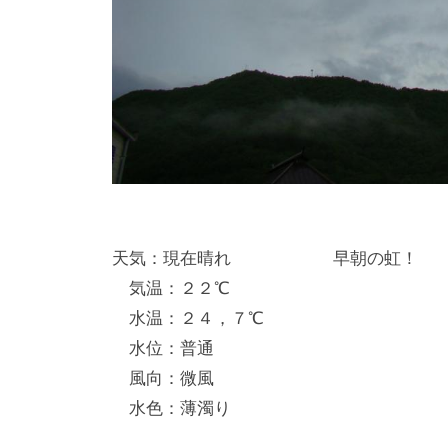
天気：現在晴れ 早朝の虹！
気温：２２℃
水温：２４，７℃
水位：普通
風向：微風
水色：薄濁り