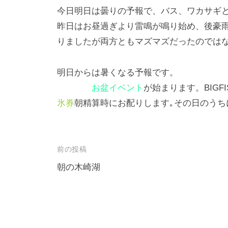
今日明日は曇りの予報で、バス、ワカサギ
昨日はお昼過ぎより雷鳴が鳴り始め、後豪
りましたが両方ともマズマズだったのでは
明日からは暑くなる予報です。
お盆イベント
が始まります。BIGF
氷券
朝精算時にお配りします｡その日のうち
投
前の投稿
稿
朝の木崎湖
ナ
ビ
ゲ