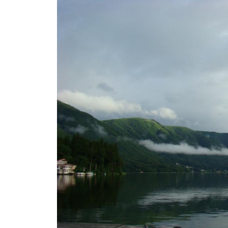
ト
e
/
i
バ
k
ス
o
ボ
t
e
ー
i
ト
_
/
w
ス
e
ワ
b
ン
ボ
ー
ト
/
貸