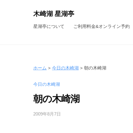
コ
ン
木崎湖 星湖亭
テ
長
星湖亭について
ご利用料金&オンライン予約
ン
野
ツ
県
へ
大
ス
町
キ
市
ホーム
今日の木崎湖
朝の木崎湖
ッ
の
レ
プ
今日の木崎湖
ン
朝の木崎湖
タ
ル
2009年8月7日
b
ボ
y
ー
s