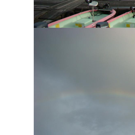
し
竿
/
ウ
エ
イ
ク
ボ
ー
ド