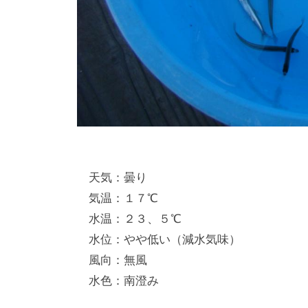
天気：曇り
気温：１７℃
水温：２３、５℃
水位：やや低い（減水気味）
風向：無風
水色：南澄み