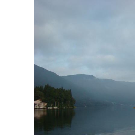
ト
e
/
i
バ
k
ス
o
ボ
t
e
ー
i
ト
_
/
w
ス
e
ワ
b
ン
ボ
ー
ト
/
貸