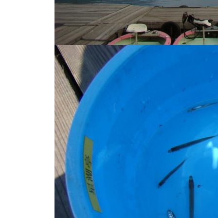
し
竿
/
ウ
エ
イ
ク
ボ
ー
ド