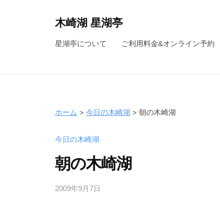
コ
ン
木崎湖 星湖亭
テ
長
星湖亭について
ご利用料金&オンライン予約
ン
野
ツ
県
へ
大
ス
町
キ
市
ホーム
今日の木崎湖
朝の木崎湖
ッ
の
レ
プ
今日の木崎湖
ン
朝の木崎湖
タ
ル
2009年9月7日
b
ボ
y
ー
s