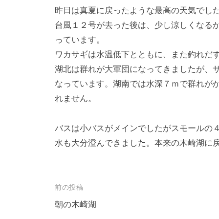
昨日は真夏に戻ったような最高の天気でし
台風１２号が去った後は、少し涼しくなる
っています。
ワカサギは水温低下とともに、また釣れだ
湖北は群れが大軍団になってきましたが、
なっています。湖南では水深７ｍで群れが
れません。
バスは小バスがメインでしたがスモールの
水も大分澄んできました。本来の木崎湖に
投
前の投稿
稿
朝の木崎湖