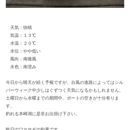
イ
ク
ボ
ー
天気：快晴
ド
気温：１３℃
水温：２０℃
水位：やや低い
風向：南微風
水色：南澄み
今日から晴天が続く予報ですが、台風の進路によってはシル
バーウィーク中少しはぐずつく天気になるかもしれません。
土曜日から水曜までの期間中、ボートの空きが十分有りま
す。
釣れる木崎湖に是非お出掛け下さい。
昨日のワカサギの釣果です。