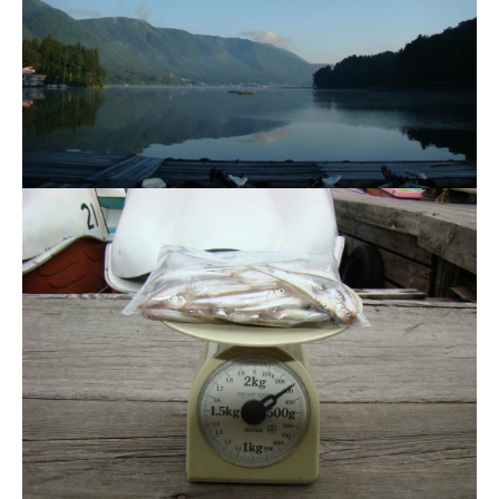
ス
i
ボ
_
ー
w
ト
e
/
b
ス
ワ
ン
ボ
ー
ト
/
貸
し
竿
/
ウ
エ