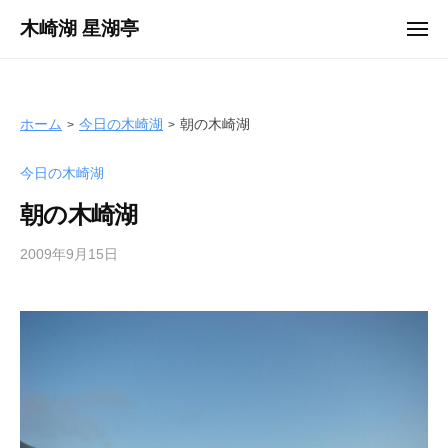
ュ
コ
ー
木崎湖 星湖亭
メ
ン
ニ
長
ュ
テ
ー
野
ン
県
ツ
ホーム
今日の木崎湖
朝の木崎湖
大
へ
町
今日の木崎湖
ス
市
キ
の
朝の木崎湖
ッ
レ
プ
2009年9月15日
b
ン
y
タ
s
ル
e
ボ
i
ー
k
ト
o
/
t
バ
e