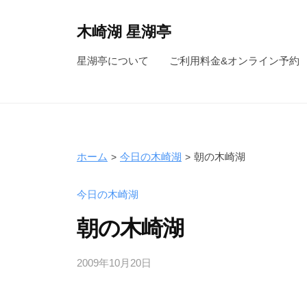
コ
ン
木崎湖 星湖亭
テ
長
星湖亭について
ご利用料金&オンライン予約
ン
野
ツ
県
へ
大
ス
町
キ
市
ホーム
今日の木崎湖
朝の木崎湖
ッ
の
レ
プ
今日の木崎湖
ン
朝の木崎湖
タ
ル
2009年10月20日
b
ボ
y
ー
s