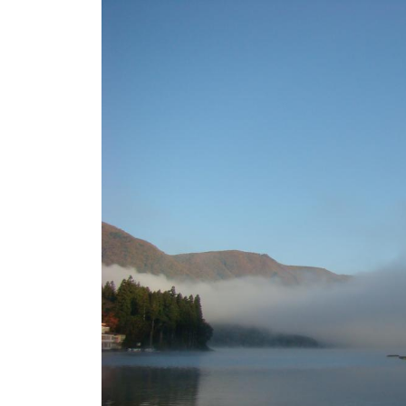
ト
e
/
i
バ
k
ス
o
ボ
t
e
ー
i
ト
_
/
w
ス
e
ワ
b
ン
ボ
ー
ト
/
貸