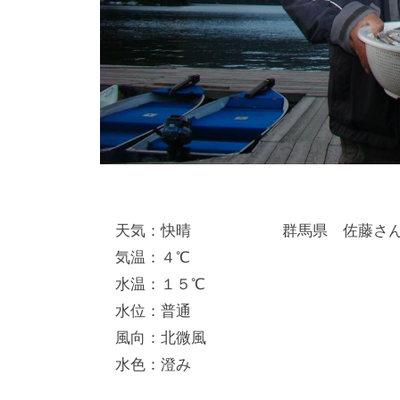
天気：快晴 群馬県 佐藤さん 2
気温：４℃
水温：１５℃
水位：普通
風向：北微風
水色：澄み