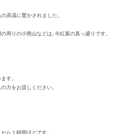
れの高温に驚かされました。
湖の周りの小熊山などは､今紅葉の真っ盛りです。
います。
んの力をお貸しください。
０から１時間ほどです。