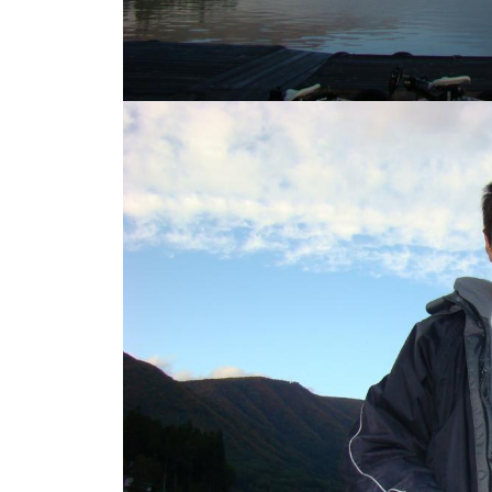
し
竿
/
ウ
エ
イ
ク
ボ
ー
ド