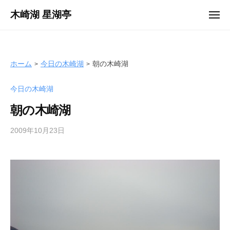
ュ
コ
ー
木崎湖 星湖亭
メ
ン
ニ
長
ュ
テ
ー
野
ン
県
ツ
ホーム
今日の木崎湖
朝の木崎湖
大
へ
町
今日の木崎湖
ス
市
キ
の
朝の木崎湖
ッ
レ
プ
2009年10月23日
b
ン
y
タ
s
ル
e
ボ
i
ー
k
ト
o
/
t
バ
e