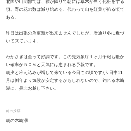
北国や山間部では、霜が降りて朝には草木が白く化粧をする
イ
頃。野の花の数は減り始める、代わって山を紅葉が飾る頃で
ク
ある。
ボ
ー
ド
昨日は出張の為更新が出来ませんでしたが、暦通り冬に近づ
いて来ています。
わかさぎは至って好調です。この先気象庁１ヶ月予報も暖か
い確率が５０％と天気には恵まれる予報です。
朝夕と冷え込みが増して来ている今日この頃ですが､日中11
月は例年より気候が安定するかもしれないので、釣れる木崎
湖に、是非お越し下さい。
投
前の投稿
稿
朝の木崎湖
ナ