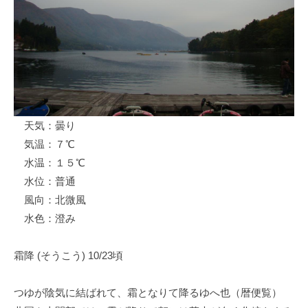
ス
i
ボ
_
ー
w
ト
e
/
b
ス
ワ
天気：曇り
ン
気温：７℃
ボ
ー
水温：１５℃
ト
水位：普通
/
風向：北微風
貸
水色：澄み
し
竿
霜降 (そうこう) 10/23頃
/
ウ
つゆが陰気に結ばれて、霜となりて降るゆへ也（暦便覧）
エ