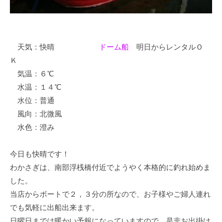
イ
ク
ボ
ー
天気：快晴
ドーム船
明日からレンタルＯ
ド
Ｋ
気温：６℃
水温：１４℃
水位：普通
風向：北微風
水色：澄み
今日も快晴です！
わかさぎは、南部浮桟橋付近でようやく本格的に釣れ始めま
した。
当店からボートで２，３分の所なので、お子様やご婦人連れ
でも気軽に出船出来ます。
日曜日までは暖かい予報になっていますので、是非お出掛け