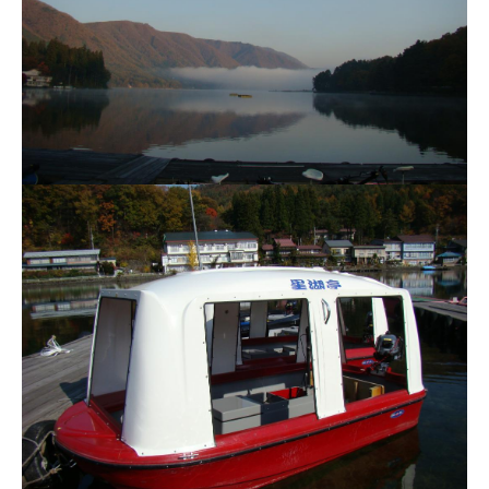
ス
i
ボ
_
ー
w
ト
e
/
b
ス
ワ
ン
ボ
ー
ト
/
貸
し
竿
/
ウ
エ