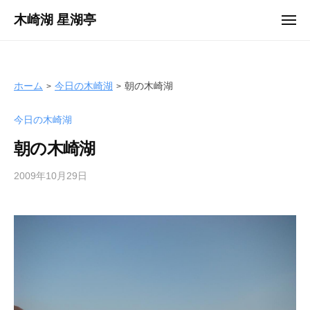
ュ
コ
ー
木崎湖 星湖亭
メ
ン
ニ
長
ュ
テ
ー
野
ン
県
ツ
ホーム
今日の木崎湖
朝の木崎湖
大
へ
町
今日の木崎湖
ス
市
キ
の
朝の木崎湖
ッ
レ
プ
2009年10月29日
b
ン
y
タ
s
ル
e
ボ
i
ー
k
ト
o
/
t
バ
e