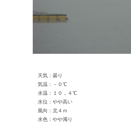
天気：曇り
気温：－０℃
水温：１０，４℃
水位：やや高い
風向：北４ｍ
水色：やや濁り