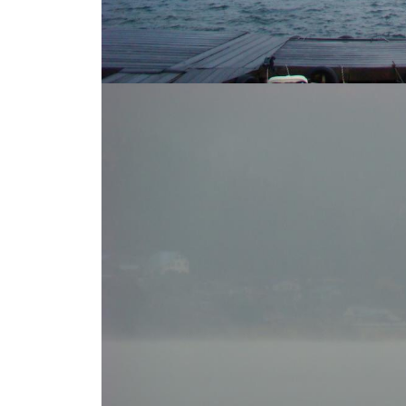
し
竿
/
ウ
エ
イ
ク
ボ
ー
ド