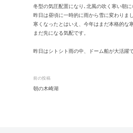
冬型の気圧配置になり､北風の吹く寒い朝に
昨日は昼頃に一時的に雨から雪に変わりま
寒くなったとはいえ、今年はまだ本格的な
まだ先になる気配です。
昨日はシトシト雨の中、ドーム船が大活躍
投
前の投稿
稿
朝の木崎湖
ナ
ビ
ゲ
ー