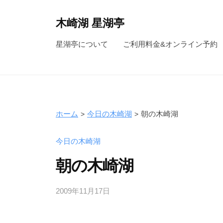
コ
ン
木崎湖 星湖亭
テ
長
星湖亭について
ご利用料金&オンライン予約
ン
野
ツ
県
へ
大
ス
町
キ
市
ホーム
今日の木崎湖
朝の木崎湖
ッ
の
レ
プ
今日の木崎湖
ン
朝の木崎湖
タ
ル
2009年11月17日
b
ボ
y
ー
s