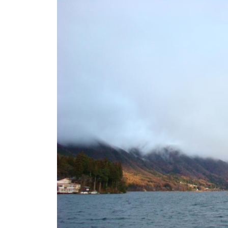
ト
e
/
i
バ
k
ス
o
ボ
t
e
ー
i
ト
_
/
w
ス
e
ワ
b
ン
ボ
ー
ト
/
貸