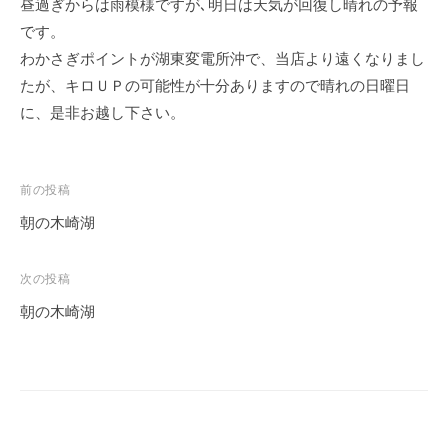
昼過ぎからは雨模様ですが､明日は天気が回復し晴れの予報
イ
です。
ク
わかさぎポイントが湖東変電所沖で、当店より遠くなりまし
ボ
たが、キロＵＰの可能性が十分ありますので晴れの日曜日
ー
ド
に、是非お越し下さい。
投
前の投稿
稿
朝の木崎湖
ナ
ビ
次の投稿
ゲ
朝の木崎湖
ー
シ
ョ
ン