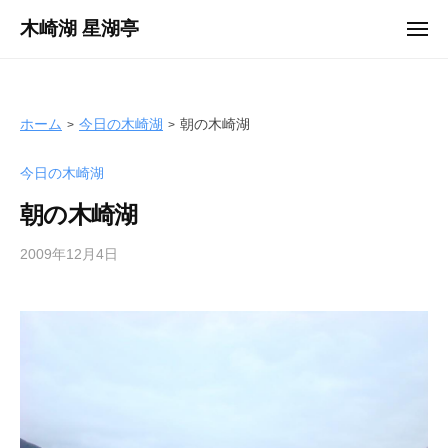
ュ
コ
ー
木崎湖 星湖亭
メ
ン
ニ
長
ュ
テ
ー
野
ン
県
ツ
ホーム
今日の木崎湖
朝の木崎湖
大
へ
町
今日の木崎湖
ス
市
キ
の
朝の木崎湖
ッ
レ
プ
2009年12月4日
b
ン
y
タ
s
ル
e
ボ
i
ー
k
ト
o
/
t
バ
e