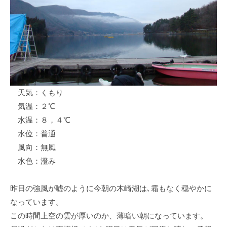
ス
i
ボ
_
ー
w
ト
e
/
b
ス
ワ
天気：くもり
ン
気温：２℃
ボ
ー
水温：８，４℃
ト
水位：普通
/
風向：無風
貸
水色：澄み
し
竿
昨日の強風が嘘のように今朝の木崎湖は､霜もなく穏やかに
/
なっています。
ウ
この時間上空の雲が厚いのか、薄暗い朝になっています。
エ