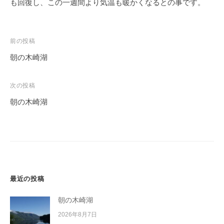
も回復し、この一週間より気温も暖かくなるとの事です。
イ
ク
ボ
投
前の投稿
ー
稿
ド
朝の木崎湖
ナ
ビ
次の投稿
ゲ
朝の木崎湖
ー
シ
ョ
ン
最近の投稿
朝の木崎湖
2026年8月7日