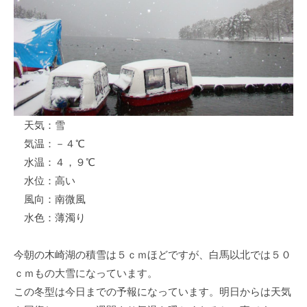
ス
i
ボ
_
ー
w
ト
e
/
b
ス
ワ
天気：雪
ン
気温：－４℃
ボ
ー
水温：４，９℃
ト
水位：高い
/
風向：南微風
貸
水色：薄濁り
し
竿
今朝の木崎湖の積雪は５ｃｍほどですが、白馬以北では５０
/
ｃｍもの大雪になっています。
ウ
この冬型は今日までの予報になっています。明日からは天気
エ