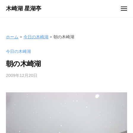
ュ
コ
ー
木崎湖 星湖亭
メ
ン
ニ
長
ュ
テ
ー
野
ン
県
ツ
ホーム
今日の木崎湖
朝の木崎湖
大
へ
町
今日の木崎湖
ス
市
キ
の
朝の木崎湖
ッ
レ
プ
2009年12月20日
b
ン
y
タ
s
ル
e
ボ
i
ー
k
ト
o
/
t
バ
e