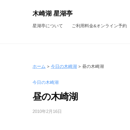
コ
ン
木崎湖 星湖亭
テ
長
星湖亭について
ご利用料金&オンライン予約
ン
野
ツ
県
へ
大
ス
町
キ
市
ホーム
今日の木崎湖
昼の木崎湖
ッ
の
レ
プ
今日の木崎湖
ン
昼の木崎湖
タ
ル
2010年2月16日
b
ボ
y
ー
s