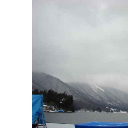
ト
e
/
i
バ
k
ス
o
ボ
t
e
ー
i
ト
_
/
w
ス
e
ワ
b
ン
ボ
ー
ト
/
貸