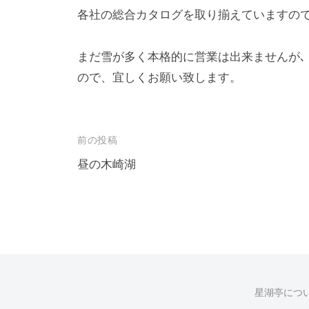
各社の総合カタログを取り揃えていますの
まだ雪が多く本格的に営業は出来ませんが
ので、宜しくお願い致します。
投
前の投稿
稿
昼の木崎湖
ナ
ビ
ゲ
ー
シ
星湖亭につ
ョ