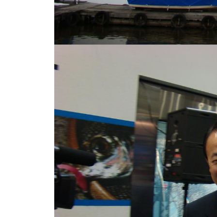
し
竿
/
ウ
エ
イ
ク
ボ
ー
ド