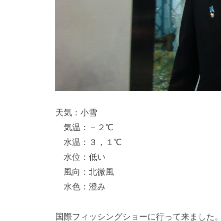
天気：小雪
気温：－２℃
水温：３，１℃
水位：低い
風向：北微風
水色：澄み
国際フィッシングショーに行って来ました